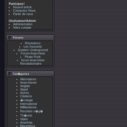
Participez!
Nouvel article
Contactez-Nous
Parler de nous
Utulisateur/Admin
Administration
Votre compte
Forums
Resistance
Les Insoumis
Quebec Underground
Forum Anarchiste
Pirate-Punk
forum Anarchiste
Revolutionnaire
Cat�gories
Alternatives
Anarchisme
Anglais
Appel
Autres
Citations
�cologie
International
Millitantisme
Recettes v�g�
Th�orie
Video
Anarkhia
Blackblock