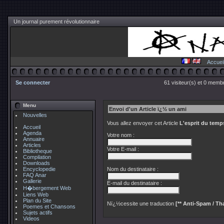
Un journal purement révolutionnaire
Accuei
Se connecter
61 visiteur(s) et 0 membr
Menu
Envoi d'un Article ï¿½ un ami
Nouvelles
Vous allez envoyer cet Article
L'esprit du temp
Accueil
Agenda
Votre nom :
Annuaire
Articles
Votre E-mail :
Bibliotheque
Compilation
Downloads
Encyclopedie
Nom du destinataire :
FAQ Anar
Gallerie
E-mail du destinataire :
H�bergement Web
Liens Web
Plan du Site
Nï¿½cessite une traduction
[** Anti-Spam / Tha
Poemes et Chansons
Sujets actifs
Videos