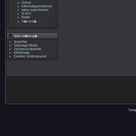
Grece
Informatique\Internet
luttes autochtones
N.W.O
Radio
S�curit�
Sites H�berg�
Anarkhia
Sabotage Media
Jeunesse Apatride
KKKanada
Quebec Underground
Temp