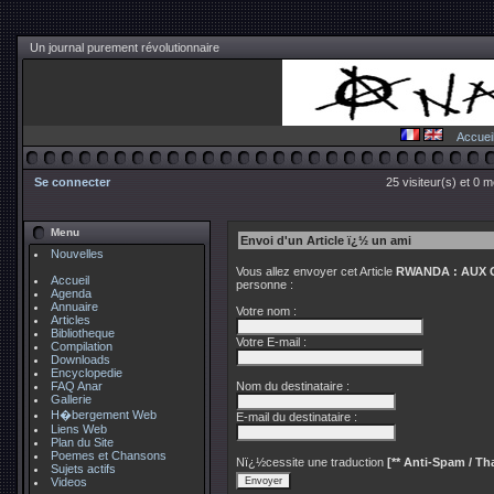
Un journal purement révolutionnaire
Accuei
Se connecter
25 visiteur(s) et 0 
Menu
Envoi d'un Article ï¿½ un ami
Nouvelles
Vous allez envoyer cet Article
RWANDA : AUX
Accueil
personne :
Agenda
Annuaire
Votre nom :
Articles
Bibliotheque
Votre E-mail :
Compilation
Downloads
Encyclopedie
FAQ Anar
Nom du destinataire :
Gallerie
H�bergement Web
E-mail du destinataire :
Liens Web
Plan du Site
Poemes et Chansons
Nï¿½cessite une traduction
[** Anti-Spam / Tha
Sujets actifs
Videos