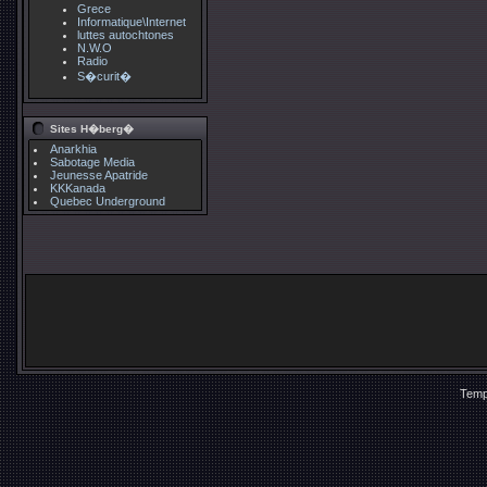
Grece
Informatique\Internet
luttes autochtones
N.W.O
Radio
S�curit�
Sites H�berg�
Anarkhia
Sabotage Media
Jeunesse Apatride
KKKanada
Quebec Underground
Temp