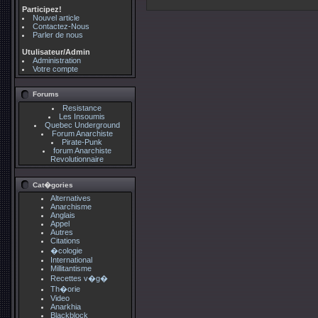
Participez!
Nouvel article
Contactez-Nous
Parler de nous
Utulisateur/Admin
Administration
Votre compte
Forums
Resistance
Les Insoumis
Quebec Underground
Forum Anarchiste
Pirate-Punk
forum Anarchiste
Revolutionnaire
Cat�gories
Alternatives
Anarchisme
Anglais
Appel
Autres
Citations
�cologie
International
Millitantisme
Recettes v�g�
Th�orie
Video
Anarkhia
Blackblock