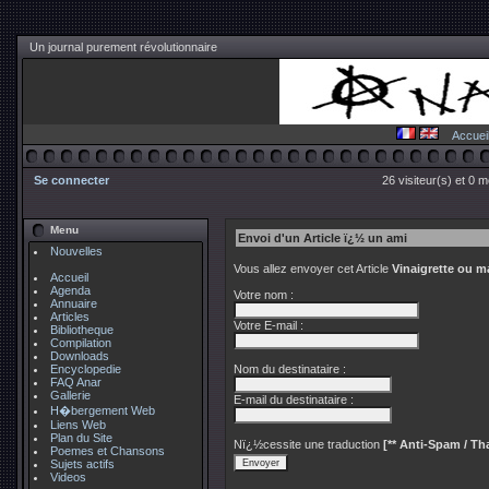
Un journal purement révolutionnaire
Accuei
Se connecter
26 visiteur(s) et 0 
Menu
Envoi d'un Article ï¿½ un ami
Nouvelles
Vous allez envoyer cet Article
Vinaigrette ou m
Accueil
Agenda
Votre nom :
Annuaire
Articles
Votre E-mail :
Bibliotheque
Compilation
Downloads
Encyclopedie
Nom du destinataire :
FAQ Anar
Gallerie
E-mail du destinataire :
H�bergement Web
Liens Web
Plan du Site
Nï¿½cessite une traduction
[** Anti-Spam / Tha
Poemes et Chansons
Sujets actifs
Videos