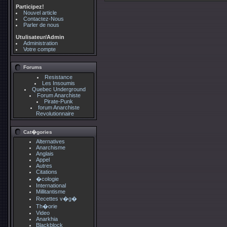
Participez!
Nouvel article
Contactez-Nous
Parler de nous
Utulisateur/Admin
Administration
Votre compte
Forums
Resistance
Les Insoumis
Quebec Underground
Forum Anarchiste
Pirate-Punk
forum Anarchiste
Revolutionnaire
Cat�gories
Alternatives
Anarchisme
Anglais
Appel
Autres
Citations
�cologie
International
Millitantisme
Recettes v�g�
Th�orie
Video
Anarkhia
Blackblock