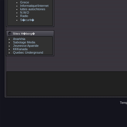
Grece
Informatique\Internet
luttes autochtones
N.W.O
Radio
S�curit�
Sites H�berg�
Anarkhia
Sabotage Media
Jeunesse Apatride
KKKanada
Quebec Underground
Temp