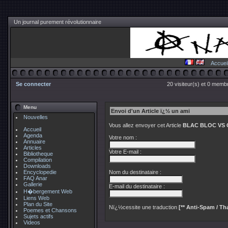
Un journal purement révolutionnaire
Accuei
Se connecter
20 visiteur(s) et 0 membr
Menu
Envoi d'un Article ï¿½ un ami
Nouvelles
Vous allez envoyer cet Article
BLAC BLOC VS 
Accueil
Agenda
Votre nom :
Annuaire
Articles
Votre E-mail :
Bibliotheque
Compilation
Downloads
Encyclopedie
Nom du destinataire :
FAQ Anar
Gallerie
E-mail du destinataire :
H�bergement Web
Liens Web
Plan du Site
Nï¿½cessite une traduction
[** Anti-Spam / Tha
Poemes et Chansons
Sujets actifs
Videos