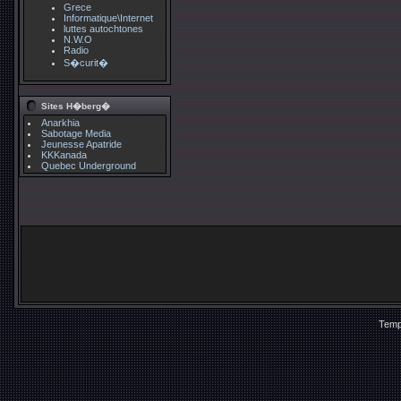
Grece
Informatique\Internet
luttes autochtones
N.W.O
Radio
S�curit�
Sites H�berg�
Anarkhia
Sabotage Media
Jeunesse Apatride
KKKanada
Quebec Underground
Temp