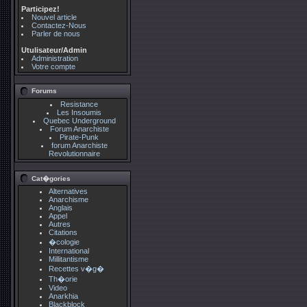
Participez!
Nouvel article
Contactez-Nous
Parler de nous
Utulisateur/Admin
Administration
Votre compte
Forums
Resistance
Les Insoumis
Quebec Underground
Forum Anarchiste
Pirate-Punk
forum Anarchiste
Revolutionnaire
Cat�gories
Alternatives
Anarchisme
Anglais
Appel
Autres
Citations
�cologie
International
Millitantisme
Recettes v�g�
Th�orie
Video
Anarkhia
Blackblock