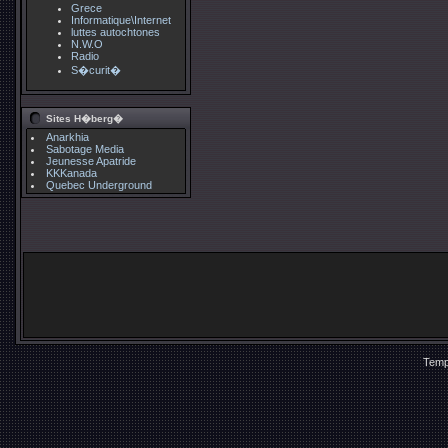
Grece
Informatique\Internet
luttes autochtones
N.W.O
Radio
S�curit�
Sites H�berg�
Anarkhia
Sabotage Media
Jeunesse Apatride
KKKanada
Quebec Underground
Temp