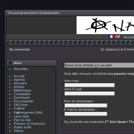
Un journal purement révolutionnaire
Accuei
Se connecter
21 visiteur(s) et 0 mem
Menu
Envoi d'un Article ï¿½ un ami
Nouvelles
Vous allez envoyer cet Article
Les pauvres touj
Accueil
Agenda
Votre nom :
Annuaire
Articles
Votre E-mail :
Bibliotheque
Compilation
Downloads
Encyclopedie
Nom du destinataire :
FAQ Anar
Gallerie
E-mail du destinataire :
H�bergement Web
Liens Web
Plan du Site
Nï¿½cessite une traduction
[** Anti-Spam / Tha
Poemes et Chansons
Sujets actifs
Videos