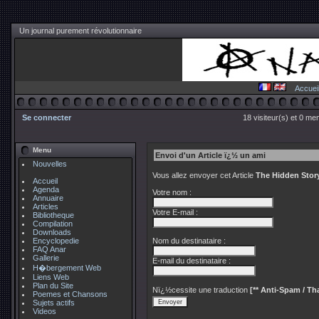
Un journal purement révolutionnaire
Accuei
Se connecter
18 visiteur(s) et 0 me
Menu
Envoi d'un Article ï¿½ un ami
Nouvelles
Vous allez envoyer cet Article
The Hidden Stor
Accueil
Agenda
Votre nom :
Annuaire
Articles
Votre E-mail :
Bibliotheque
Compilation
Downloads
Encyclopedie
Nom du destinataire :
FAQ Anar
Gallerie
E-mail du destinataire :
H�bergement Web
Liens Web
Plan du Site
Nï¿½cessite une traduction
[** Anti-Spam / Tha
Poemes et Chansons
Sujets actifs
Videos