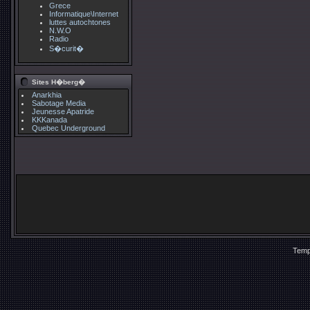
Grece
Informatique\Internet
luttes autochtones
N.W.O
Radio
S�curit�
Sites H�berg�
Anarkhia
Sabotage Media
Jeunesse Apatride
KKKanada
Quebec Underground
Temp