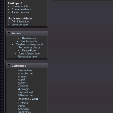
Participez!
Nouvel article
Contactez-Nous
Parler de nous
Utulisateur/Admin
Administration
Votre compte
Forums
Resistance
Les Insoumis
Quebec Underground
Forum Anarchiste
Pirate-Punk
forum Anarchiste
Revolutionnaire
Cat�gories
Alternatives
Anarchisme
Anglais
Appel
Autres
Citations
�cologie
International
Millitantisme
Recettes v�g�
Th�orie
Video
Anarkhia
Blackblock