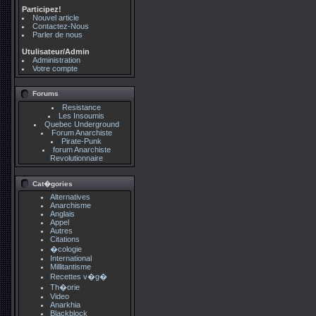
Participez!
Nouvel article
Contactez-Nous
Parler de nous
Utulisateur/Admin
Administration
Votre compte
Forums
Resistance
Les Insoumis
Quebec Underground
Forum Anarchiste
Pirate-Punk
forum Anarchiste
Revolutionnaire
Cat�gories
Alternatives
Anarchisme
Anglais
Appel
Autres
Citations
�cologie
International
Millitantisme
Recettes v�g�
Th�orie
Video
Anarkhia
Blackblock