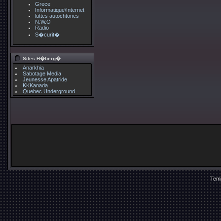
Grece
Informatique\Internet
luttes autochtones
N.W.O
Radio
S�curit�
Sites H�berg�
Anarkhia
Sabotage Media
Jeunesse Apatride
KKKanada
Quebec Underground
Temp