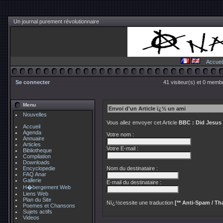
Un journal purement révolutionnaire
Accuei
Se connecter
41 visiteur(s) et 0 membr
Menu
Envoi d'un Article ï¿½ un ami
Nouvelles
Vous allez envoyer cet Article
BBC : Did Jesus
Accueil
Agenda
Votre nom :
Annuaire
Articles
Votre E-mail :
Bibliotheque
Compilation
Downloads
Encyclopedie
Nom du destinataire :
FAQ Anar
Gallerie
E-mail du destinataire :
H�bergement Web
Liens Web
Plan du Site
Nï¿½cessite une traduction
[** Anti-Spam / Tha
Poemes et Chansons
Sujets actifs
Videos