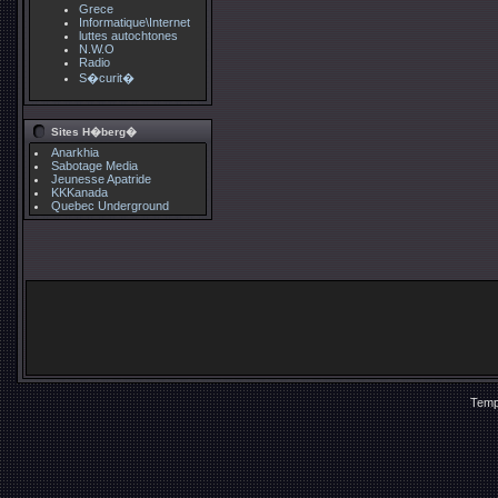
Grece
Informatique\Internet
luttes autochtones
N.W.O
Radio
S�curit�
Sites H�berg�
Anarkhia
Sabotage Media
Jeunesse Apatride
KKKanada
Quebec Underground
Temp