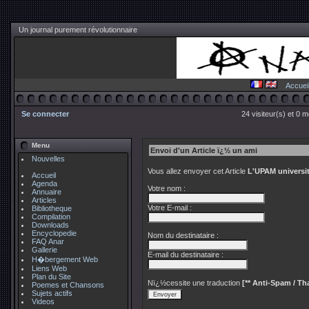
Un journal purement révolutionnaire
Accuei
Se connecter
24 visiteur(s) et 0 
Menu
Envoi d'un Article ï¿½ un ami
Nouvelles
Vous allez envoyer cet Article
L'UPAM universit
Accueil
Agenda
Votre nom :
Annuaire
Articles
Votre E-mail :
Bibliotheque
Compilation
Downloads
Encyclopedie
Nom du destinataire :
FAQ Anar
Gallerie
E-mail du destinataire :
H�bergement Web
Liens Web
Plan du Site
Nï¿½cessite une traduction
[** Anti-Spam / Tha
Poemes et Chansons
Sujets actifs
Videos