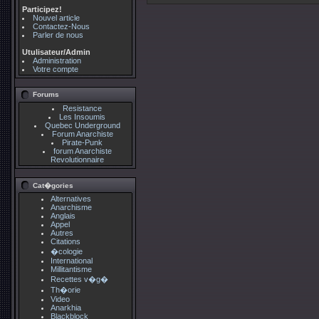
Participez!
Nouvel article
Contactez-Nous
Parler de nous
Utulisateur/Admin
Administration
Votre compte
Forums
Resistance
Les Insoumis
Quebec Underground
Forum Anarchiste
Pirate-Punk
forum Anarchiste
Revolutionnaire
Cat�gories
Alternatives
Anarchisme
Anglais
Appel
Autres
Citations
�cologie
International
Millitantisme
Recettes v�g�
Th�orie
Video
Anarkhia
Blackblock