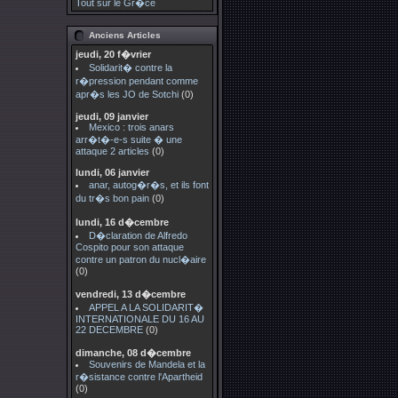
Tout sur le Gr�ce
Anciens Articles
jeudi, 20 f�vrier
Solidarit� contre la
r�pression pendant comme
apr�s les JO de Sotchi
(0)
jeudi, 09 janvier
Mexico : trois anars
arr�t�-e-s suite � une
attaque 2 articles
(0)
lundi, 06 janvier
anar, autog�r�s, et ils font
du tr�s bon pain
(0)
lundi, 16 d�cembre
D�claration de Alfredo
Cospito pour son attaque
contre un patron du nucl�aire
(0)
vendredi, 13 d�cembre
APPEL A LA SOLIDARIT�
INTERNATIONALE DU 16 AU
22 DECEMBRE
(0)
dimanche, 08 d�cembre
Souvenirs de Mandela et la
r�sistance contre l'Apartheid
(0)