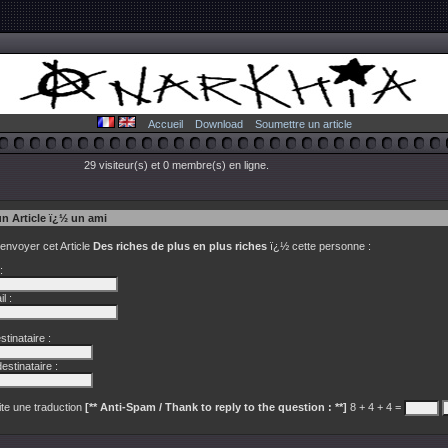
Accueil
Download
Soumettre un article
29 visiteur(s) et 0 membre(s) en ligne.
un Article ï¿½ un ami
 envoyer cet Article
Des riches de plus en plus riches
ï¿½ cette personne :
:
l :
tinataire :
estinataire :
te une traduction
[** Anti-Spam / Thank to reply to the question : **]
8 + 4 + 4 =