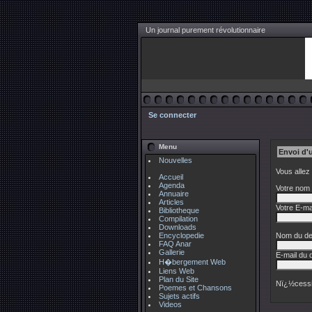
Un journal purement révolutionnaire
Se connecter
Menu
Envoi d'
Nouvelles
Vous allez
Accueil
Agenda
Votre nom 
Annuaire
Articles
Votre E-mai
Bibliotheque
Compilation
Downloads
Encyclopedie
Nom du des
FAQ Anar
Gallerie
E-mail du d
H�bergement Web
Liens Web
Plan du Site
Nï¿½cessi
Poemes et Chansons
Sujets actifs
Videos