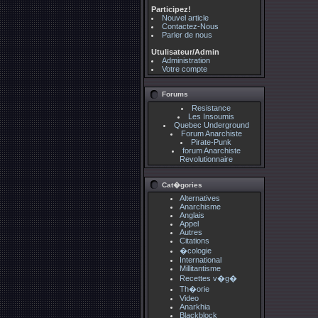
Participez!
Nouvel article
Contactez-Nous
Parler de nous
Utulisateur/Admin
Administration
Votre compte
Forums
Resistance
Les Insoumis
Quebec Underground
Forum Anarchiste
Pirate-Punk
forum Anarchiste
Revolutionnaire
Cat�gories
Alternatives
Anarchisme
Anglais
Appel
Autres
Citations
�cologie
International
Millitantisme
Recettes v�g�
Th�orie
Video
Anarkhia
Blackblock