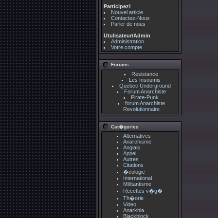
Participez!
Nouvel article
Contactez-Nous
Parler de nous
Utulisateur/Admin
Administration
Votre compte
Forums
Resistance
Les Insoumis
Quebec Underground
Forum Anarchiste
Pirate-Punk
forum Anarchiste
Revolutionnaire
Cat�gories
Alternatives
Anarchisme
Anglais
Appel
Autres
Citations
�cologie
International
Millitantisme
Recettes v�g�
Th�orie
Video
Anarkhia
Blackblock