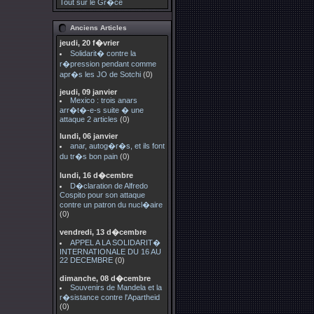
Tout sur le Gr�ce
Anciens Articles
jeudi, 20 f�vrier
Solidarit� contre la
r�pression pendant comme
apr�s les JO de Sotchi
(0)
jeudi, 09 janvier
Mexico : trois anars
arr�t�-e-s suite � une
attaque 2 articles
(0)
lundi, 06 janvier
anar, autog�r�s, et ils font
du tr�s bon pain
(0)
lundi, 16 d�cembre
D�claration de Alfredo
Cospito pour son attaque
contre un patron du nucl�aire
(0)
vendredi, 13 d�cembre
APPEL A LA SOLIDARIT�
INTERNATIONALE DU 16 AU
22 DECEMBRE
(0)
dimanche, 08 d�cembre
Souvenirs de Mandela et la
r�sistance contre l'Apartheid
(0)