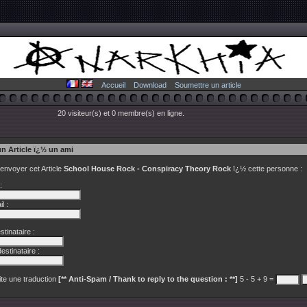
Accueil
Download
Soumettre un article
20 visiteur(s) et 0 membre(s) en ligne.
un Article ï¿½ un ami
 envoyer cet Article
School House Rock - Conspiracy Theory Rock
ï¿½ cette personne :
:
l :
tinataire :
estinataire :
te une traduction
[** Anti-Spam / Thank to reply to the question : **]
5 - 5 + 9 =