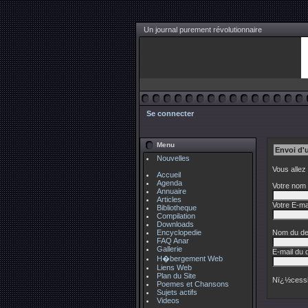
Un journal purement révolutionnaire
Se connecter
Menu
Envoi d'
Nouvelles
Vous allez
Accueil
Agenda
Votre nom 
Annuaire
Articles
Votre E-mai
Bibliotheque
Compilation
Downloads
Encyclopedie
Nom du des
FAQ Anar
Gallerie
E-mail du d
H�bergement Web
Liens Web
Plan du Site
Nï¿½cessi
Poemes et Chansons
Sujets actifs
Videos