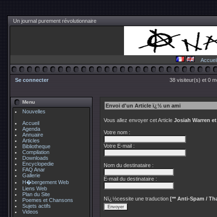
Un journal purement révolutionnaire
Accuei
Se connecter
38 visiteur(s) et 0 
Menu
Envoi d'un Article ï¿½ un ami
Nouvelles
Vous allez envoyer cet Article
Josiah Warren e
Accueil
Agenda
Votre nom :
Annuaire
Articles
Votre E-mail :
Bibliotheque
Compilation
Downloads
Encyclopedie
Nom du destinataire :
FAQ Anar
Gallerie
E-mail du destinataire :
H�bergement Web
Liens Web
Plan du Site
Nï¿½cessite une traduction
[** Anti-Spam / Tha
Poemes et Chansons
Sujets actifs
Videos