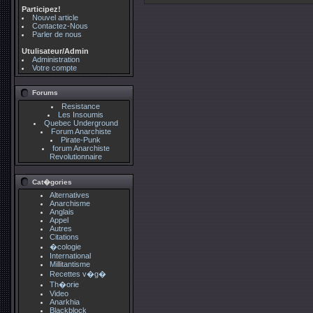
Participez!
Nouvel article
Contactez-Nous
Parler de nous
Utulisateur/Admin
Administration
Votre compte
Forums
Resistance
Les Insoumis
Quebec Underground
Forum Anarchiste
Pirate-Punk
forum Anarchiste
Revolutionnaire
Cat�gories
Alternatives
Anarchisme
Anglais
Appel
Autres
Citations
�cologie
International
Millitantisme
Recettes v�g�
Th�orie
Video
Anarkhia
Blackblock