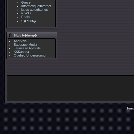
Grece
Informatique\Internet
luttes autochtones
N.W.O
Radio
S�curit�
Sites H�berg�
Anarkhia
Sabotage Media
Jeunesse Apatride
KKKanada
Quebec Underground
Temp