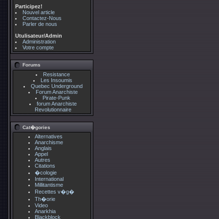
Participez!
Nouvel article
Contactez-Nous
Parler de nous
Utulisateur/Admin
Administration
Votre compte
Forums
Resistance
Les Insoumis
Quebec Underground
Forum Anarchiste
Pirate-Punk
forum Anarchiste
Revolutionnaire
Cat�gories
Alternatives
Anarchisme
Anglais
Appel
Autres
Citations
�cologie
International
Millitantisme
Recettes v�g�
Th�orie
Video
Anarkhia
Blackblock