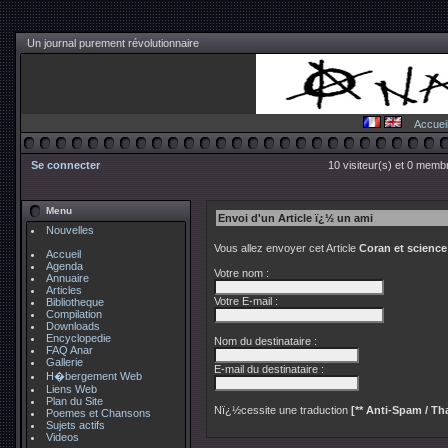
Un journal purement révolutionnaire
Accuei
Se connecter
10 visiteur(s) et 0 membr
Menu
Envoi d'un Article ï¿½ un ami
Nouvelles
Vous allez envoyer cet Article
Coran et scienc
Accueil
Agenda
Votre nom :
Annuaire
Articles
Votre E-mail :
Bibliotheque
Compilation
Downloads
Encyclopedie
Nom du destinataire :
FAQ Anar
Gallerie
E-mail du destinataire :
H�bergement Web
Liens Web
Plan du Site
Nï¿½cessite une traduction
[** Anti-Spam / Tha
Poemes et Chansons
Sujets actifs
Videos