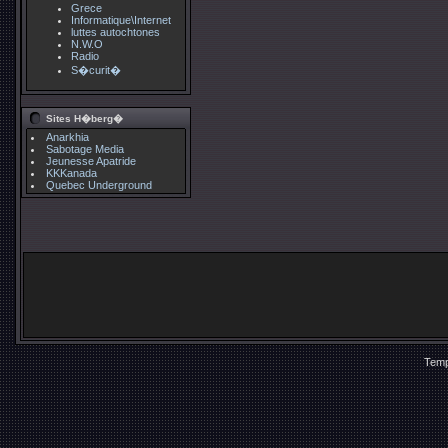
Grece
Informatique\Internet
luttes autochtones
N.W.O
Radio
S�curit�
Sites H�berg�
Anarkhia
Sabotage Media
Jeunesse Apatride
KKKanada
Quebec Underground
Temp