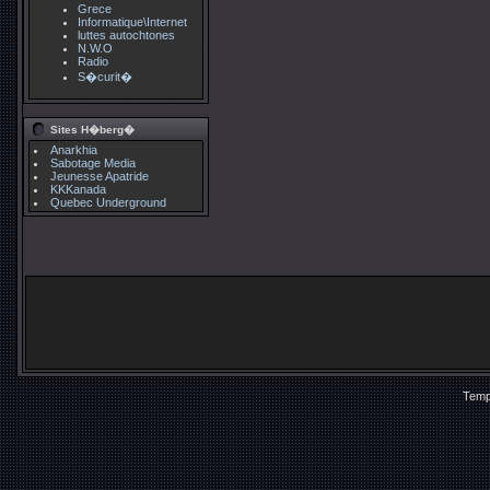
Grece
Informatique\Internet
luttes autochtones
N.W.O
Radio
S�curit�
Sites H�berg�
Anarkhia
Sabotage Media
Jeunesse Apatride
KKKanada
Quebec Underground
Temp