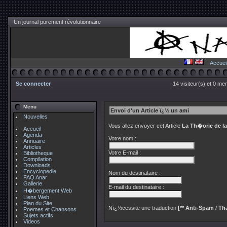
Un journal purement révolutionnaire
Accuei
Se connecter
14 visiteur(s) et 0 me
Menu
Envoi d'un Article ï¿½ un ami
Nouvelles
Vous allez envoyer cet Article
La Th�orie de l
Accueil
Agenda
Votre nom :
Annuaire
Articles
Votre E-mail :
Bibliotheque
Compilation
Downloads
Encyclopedie
Nom du destinataire :
FAQ Anar
Gallerie
E-mail du destinataire :
H�bergement Web
Liens Web
Plan du Site
Nï¿½cessite une traduction
[** Anti-Spam / Tha
Poemes et Chansons
Sujets actifs
Videos