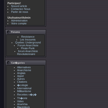
Participez!
Nouvel article
Contactez-Nous
Parler de nous
Utulisateur/Admin
Administration
Votre compte
Forums
Resistance
Les Insoumis
Quebec Underground
Forum Anarchiste
Pirate-Punk
forum Anarchiste
Revolutionnaire
Cat�gories
Alternatives
Anarchisme
Anglais
Appel
Autres
Citations
�cologie
International
Millitantisme
Recettes v�g�
Th�orie
Video
Anarkhia
Blackblock