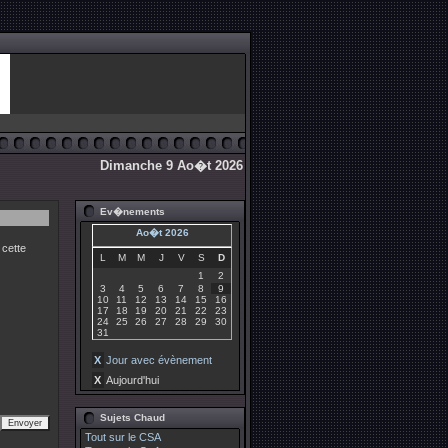
Dimanche 9 Ao�t 2026
Ev�nements
Ao�t 2026
cette
L
M
M
J
V
S
D
1
2
3
4
5
6
7
8
9
10
11
12
13
14
15
16
17
18
19
20
21
22
23
24
25
26
27
28
29
30
31
X
Jour avec évènement
X
Aujourd'hui
Sujets Chaud
Tout sur le CSA