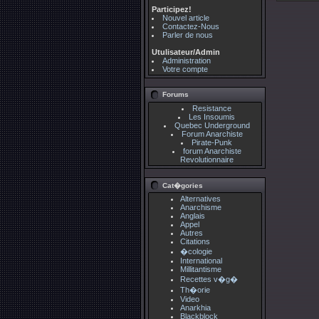
Participez!
Nouvel article
Contactez-Nous
Parler de nous
Utulisateur/Admin
Administration
Votre compte
Forums
Resistance
Les Insoumis
Quebec Underground
Forum Anarchiste
Pirate-Punk
forum Anarchiste
Revolutionnaire
Cat�gories
Alternatives
Anarchisme
Anglais
Appel
Autres
Citations
�cologie
International
Millitantisme
Recettes v�g�
Th�orie
Video
Anarkhia
Blackblock