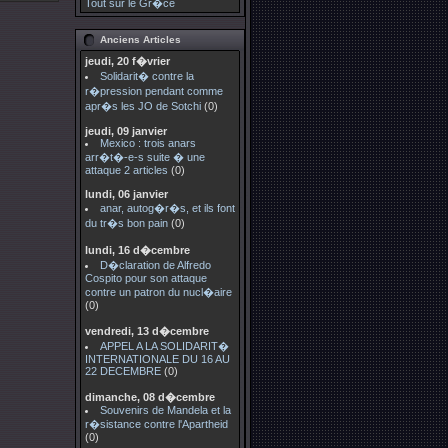
Tout sur le Gr�ce
Anciens Articles
jeudi, 20 f�vrier
Solidarit� contre la
r�pression pendant comme
apr�s les JO de Sotchi
(0)
jeudi, 09 janvier
Mexico : trois anars
arr�t�-e-s suite � une
attaque 2 articles
(0)
lundi, 06 janvier
anar, autog�r�s, et ils font
du tr�s bon pain
(0)
lundi, 16 d�cembre
D�claration de Alfredo
Cospito pour son attaque
contre un patron du nucl�aire
(0)
vendredi, 13 d�cembre
APPEL A LA SOLIDARIT�
INTERNATIONALE DU 16 AU
22 DECEMBRE
(0)
dimanche, 08 d�cembre
Souvenirs de Mandela et la
r�sistance contre l'Apartheid
(0)