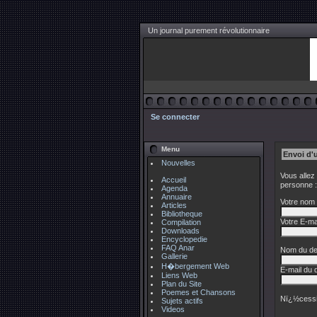
Un journal purement révolutionnaire
Se connecter
Menu
Envoi d'
Nouvelles
Vous allez
Accueil
personne :
Agenda
Annuaire
Votre nom 
Articles
Bibliotheque
Votre E-mai
Compilation
Downloads
Encyclopedie
FAQ Anar
Nom du des
Gallerie
H�bergement Web
E-mail du d
Liens Web
Plan du Site
Poemes et Chansons
Nï¿½cessi
Sujets actifs
Videos