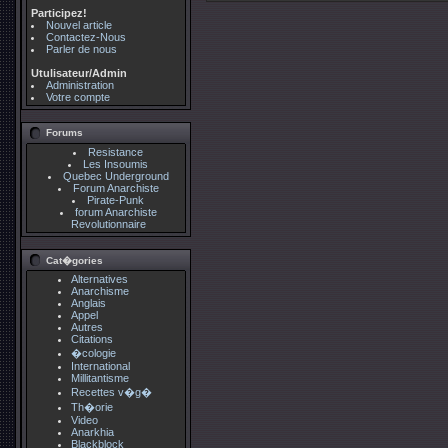
Participez!
Nouvel article
Contactez-Nous
Parler de nous
Utulisateur/Admin
Administration
Votre compte
Forums
Resistance
Les Insoumis
Quebec Underground
Forum Anarchiste
Pirate-Punk
forum Anarchiste
Revolutionnaire
Cat�gories
Alternatives
Anarchisme
Anglais
Appel
Autres
Citations
�cologie
International
Millitantisme
Recettes v�g�
Th�orie
Video
Anarkhia
Blackblock