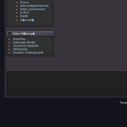
Grece
Informatique\Internet
luttes autochtones
N.W.O
Radio
S�curit�
Sites H�berg�
Anarkhia
Sabotage Media
Jeunesse Apatride
KKKanada
Quebec Underground
Temp