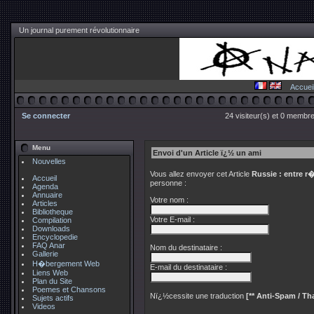
Un journal purement révolutionnaire
Accuei
Se connecter
24 visiteur(s) et 0 membre
Menu
Envoi d'un Article ï¿½ un ami
Nouvelles
Vous allez envoyer cet Article
Russie : entre r
Accueil
personne :
Agenda
Annuaire
Votre nom :
Articles
Bibliotheque
Votre E-mail :
Compilation
Downloads
Encyclopedie
FAQ Anar
Nom du destinataire :
Gallerie
H�bergement Web
E-mail du destinataire :
Liens Web
Plan du Site
Poemes et Chansons
Nï¿½cessite une traduction
[** Anti-Spam / Tha
Sujets actifs
Videos