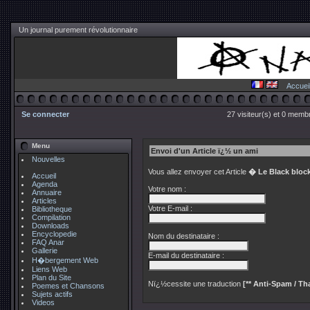
Un journal purement révolutionnaire
Accuei
Se connecter
27 visiteur(s) et 0 membr
Menu
Envoi d'un Article ï¿½ un ami
Nouvelles
Vous allez envoyer cet Article
� Le Black bloc
Accueil
Agenda
Votre nom :
Annuaire
Articles
Votre E-mail :
Bibliotheque
Compilation
Downloads
Encyclopedie
Nom du destinataire :
FAQ Anar
Gallerie
E-mail du destinataire :
H�bergement Web
Liens Web
Plan du Site
Nï¿½cessite une traduction
[** Anti-Spam / Tha
Poemes et Chansons
Sujets actifs
Videos