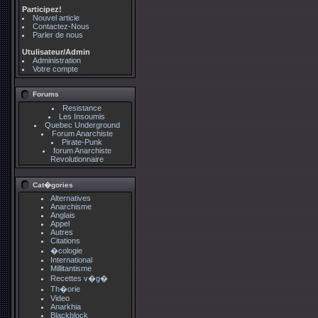
Participez!
Nouvel article
Contactez-Nous
Parler de nous
Utulisateur/Admin
Administration
Votre compte
Forums
Resistance
Les Insoumis
Quebec Underground
Forum Anarchiste
Pirate-Punk
forum Anarchiste
Revolutionnaire
Cat�gories
Alternatives
Anarchisme
Anglais
Appel
Autres
Citations
�cologie
International
Millitantisme
Recettes v�g�
Th�orie
Video
Anarkhia
Blackblock