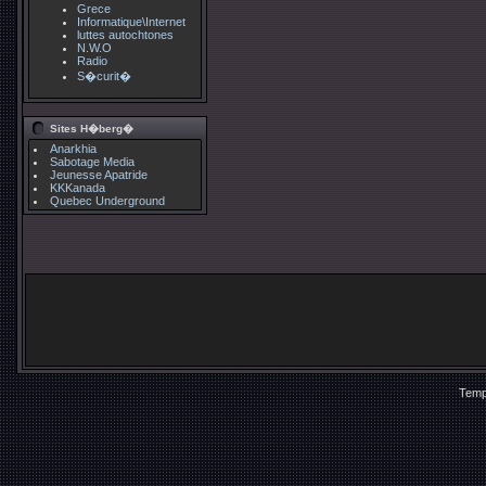
Grece
Informatique\Internet
luttes autochtones
N.W.O
Radio
S�curit�
Sites H�berg�
Anarkhia
Sabotage Media
Jeunesse Apatride
KKKanada
Quebec Underground
Temp