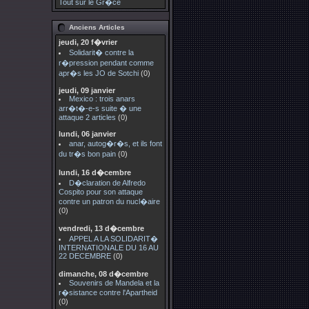
Tout sur le Gr�ce
Anciens Articles
jeudi, 20 f�vrier
Solidarit� contre la
r�pression pendant comme
apr�s les JO de Sotchi
(0)
jeudi, 09 janvier
Mexico : trois anars
arr�t�-e-s suite � une
attaque 2 articles
(0)
lundi, 06 janvier
anar, autog�r�s, et ils font
du tr�s bon pain
(0)
lundi, 16 d�cembre
D�claration de Alfredo
Cospito pour son attaque
contre un patron du nucl�aire
(0)
vendredi, 13 d�cembre
APPEL A LA SOLIDARIT�
INTERNATIONALE DU 16 AU
22 DECEMBRE
(0)
dimanche, 08 d�cembre
Souvenirs de Mandela et la
r�sistance contre l'Apartheid
(0)