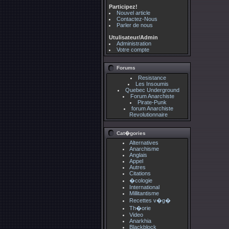
Participez!
Nouvel article
Contactez-Nous
Parler de nous
Utulisateur/Admin
Administration
Votre compte
Forums
Resistance
Les Insoumis
Quebec Underground
Forum Anarchiste
Pirate-Punk
forum Anarchiste
Revolutionnaire
Cat�gories
Alternatives
Anarchisme
Anglais
Appel
Autres
Citations
�cologie
International
Millitantisme
Recettes v�g�
Th�orie
Video
Anarkhia
Blackblock