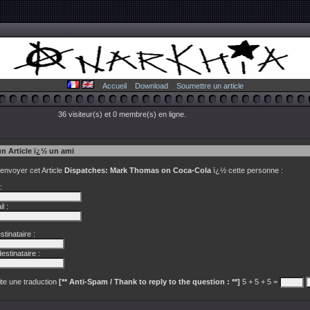
Accueil
Download
Soumettre un article
36 visiteur(s) et 0 membre(s) en ligne.
un Article ï¿½ un ami
 envoyer cet Article
Dispatches: Mark Thomas on Coca-Cola
ï¿½ cette personne :
:
l :
tinataire :
estinataire :
te une traduction
[** Anti-Spam / Thank to reply to the question : **]
5 + 5 + 5 =