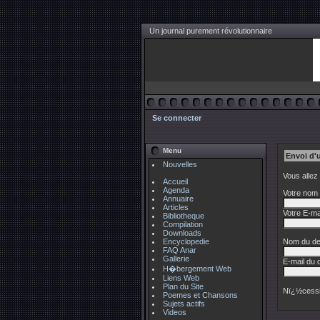
Un journal purement révolutionnaire
Se connecter
Menu
Envoi d'
Nouvelles
Vous allez
Accueil
Agenda
Votre nom 
Annuaire
Articles
Votre E-mai
Bibliotheque
Compilation
Downloads
Encyclopedie
Nom du des
FAQ Anar
Gallerie
E-mail du d
H�bergement Web
Liens Web
Plan du Site
Nï¿½cessi
Poemes et Chansons
Sujets actifs
Videos