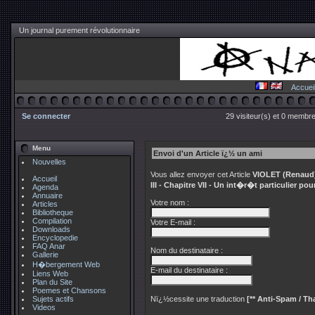
Un journal purement révolutionnaire
Accuei
Se connecter
29 visiteur(s) et 0 membre
Menu
Envoi d'un Article ï¿½ un ami
Nouvelles
Vous allez envoyer cet Article
VIOLET (Renaud)
Accueil
III - Chapitre VII - Un int�r�t particulier p
Agenda
Annuaire
Votre nom :
Articles
Bibliotheque
Compilation
Votre E-mail :
Downloads
Encyclopedie
FAQ Anar
Nom du destinataire :
Gallerie
H�bergement Web
E-mail du destinataire :
Liens Web
Plan du Site
Poemes et Chansons
Sujets actifs
Nï¿½cessite une traduction
[** Anti-Spam / Tha
Videos