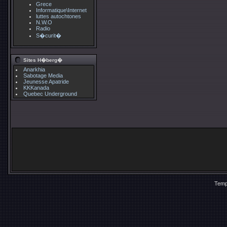
Grece
Informatique\Internet
luttes autochtones
N.W.O
Radio
S�curit�
Sites H�berg�
Anarkhia
Sabotage Media
Jeunesse Apatride
KKKanada
Quebec Underground
Temp