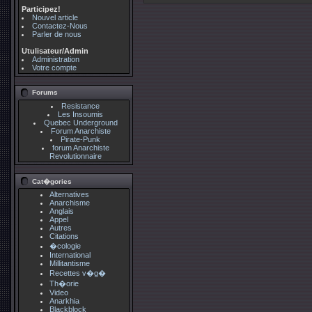
Participez!
Nouvel article
Contactez-Nous
Parler de nous
Utulisateur/Admin
Administration
Votre compte
Forums
Resistance
Les Insoumis
Quebec Underground
Forum Anarchiste
Pirate-Punk
forum Anarchiste
Revolutionnaire
Cat�gories
Alternatives
Anarchisme
Anglais
Appel
Autres
Citations
�cologie
International
Millitantisme
Recettes v�g�
Th�orie
Video
Anarkhia
Blackblock