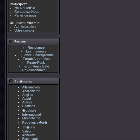
Participez!
Nouvel article
Contactez-Nous
Parler de nous
Utulisateur/Admin
Administration
Votre compte
Forums
Resistance
Les Insoumis
Quebec Underground
Forum Anarchiste
Pirate-Punk
forum Anarchiste
Revolutionnaire
Cat�gories
Alternatives
Anarchisme
Anglais
Appel
Autres
Citations
�cologie
International
Millitantisme
Recettes v�g�
Th�orie
Video
Anarkhia
Blackblock