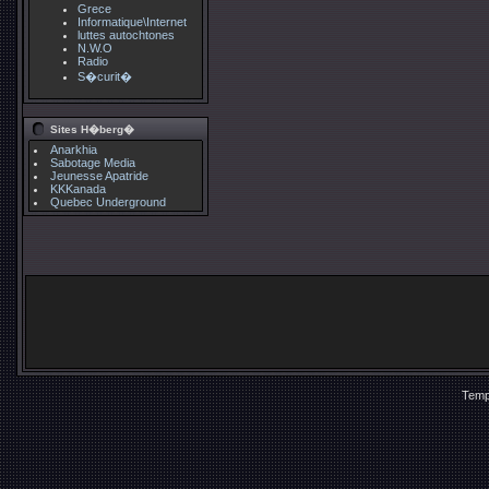
Grece
Informatique\Internet
luttes autochtones
N.W.O
Radio
S�curit�
Sites H�berg�
Anarkhia
Sabotage Media
Jeunesse Apatride
KKKanada
Quebec Underground
Temp