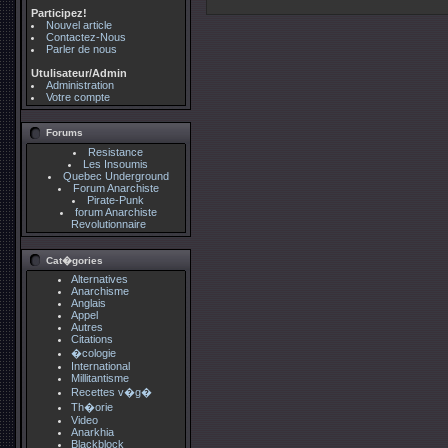
Participez!
Nouvel article
Contactez-Nous
Parler de nous
Utulisateur/Admin
Administration
Votre compte
Forums
Resistance
Les Insoumis
Quebec Underground
Forum Anarchiste
Pirate-Punk
forum Anarchiste
Revolutionnaire
Cat�gories
Alternatives
Anarchisme
Anglais
Appel
Autres
Citations
�cologie
International
Millitantisme
Recettes v�g�
Th�orie
Video
Anarkhia
Blackblock