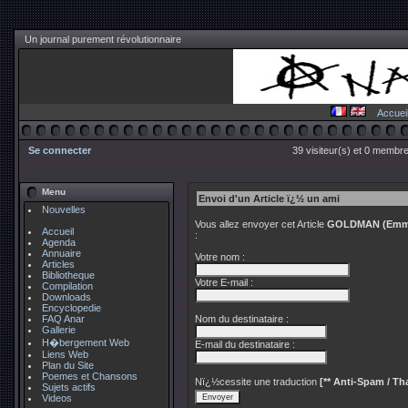
Un journal purement révolutionnaire
Accuei
Se connecter
39 visiteur(s) et 0 membre
Menu
Envoi d'un Article ï¿½ un ami
Nouvelles
Vous allez envoyer cet Article
GOLDMAN (Emma) 
Accueil
:
Agenda
Annuaire
Votre nom :
Articles
Bibliotheque
Votre E-mail :
Compilation
Downloads
Encyclopedie
FAQ Anar
Nom du destinataire :
Gallerie
H�bergement Web
E-mail du destinataire :
Liens Web
Plan du Site
Poemes et Chansons
Nï¿½cessite une traduction
[** Anti-Spam / Tha
Sujets actifs
Videos