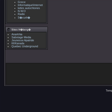
Grece
Informatique\Internet
luttes autochtones
N.W.O
Radio
S�curit�
Sites H�berg�
Anarkhia
Sabotage Media
Jeunesse Apatride
KKKanada
Quebec Underground
Temp