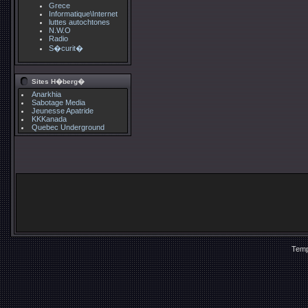
Grece
Informatique\Internet
luttes autochtones
N.W.O
Radio
S�curit�
Sites H�berg�
Anarkhia
Sabotage Media
Jeunesse Apatride
KKKanada
Quebec Underground
Temp