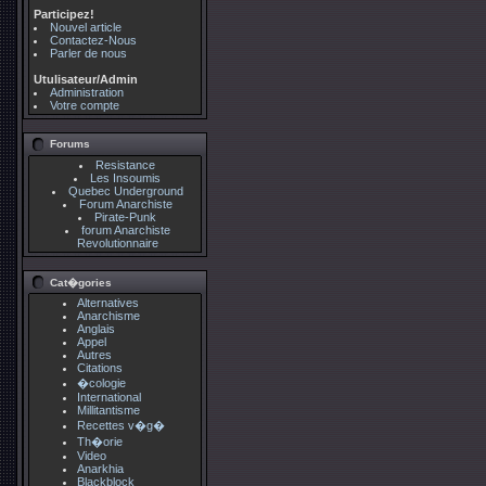
Participez!
Nouvel article
Contactez-Nous
Parler de nous
Utulisateur/Admin
Administration
Votre compte
Forums
Resistance
Les Insoumis
Quebec Underground
Forum Anarchiste
Pirate-Punk
forum Anarchiste
Revolutionnaire
Cat�gories
Alternatives
Anarchisme
Anglais
Appel
Autres
Citations
�cologie
International
Millitantisme
Recettes v�g�
Th�orie
Video
Anarkhia
Blackblock