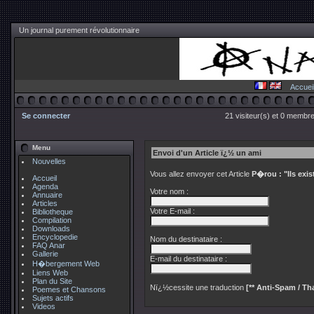
Un journal purement révolutionnaire
Accuei
Se connecter
21 visiteur(s) et 0 membre
Menu
Envoi d'un Article ï¿½ un ami
Nouvelles
Vous allez envoyer cet Article
P�rou : "Ils exi
Accueil
Agenda
Votre nom :
Annuaire
Articles
Votre E-mail :
Bibliotheque
Compilation
Downloads
Encyclopedie
Nom du destinataire :
FAQ Anar
Gallerie
E-mail du destinataire :
H�bergement Web
Liens Web
Plan du Site
Nï¿½cessite une traduction
[** Anti-Spam / Tha
Poemes et Chansons
Sujets actifs
Videos