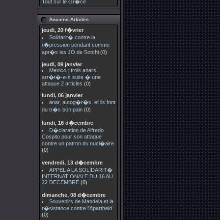
Tout sur le Gr�ce
Anciens Articles
jeudi, 20 f�vrier
Solidarit� contre la
r�pression pendant comme
apr�s les JO de Sotchi
(0)
jeudi, 09 janvier
Mexico : trois anars
arr�t�-e-s suite � une
attaque 2 articles
(0)
lundi, 06 janvier
anar, autog�r�s, et ils font
du tr�s bon pain
(0)
lundi, 16 d�cembre
D�claration de Alfredo
Cospito pour son attaque
contre un patron du nucl�aire
(0)
vendredi, 13 d�cembre
APPEL A LA SOLIDARIT�
INTERNATIONALE DU 16 AU
22 DECEMBRE
(0)
dimanche, 08 d�cembre
Souvenirs de Mandela et la
r�sistance contre l'Apartheid
(0)