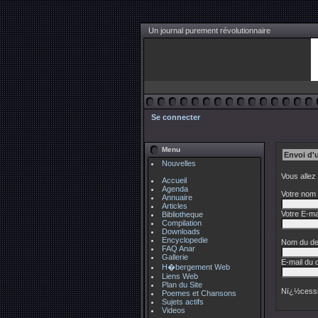
Un journal purement révolutionnaire
Se connecter
Menu
Envoi d'
Nouvelles
Vous allez
Accueil
Agenda
Votre nom 
Annuaire
Articles
Votre E-mai
Bibliotheque
Compilation
Downloads
Encyclopedie
Nom du des
FAQ Anar
Gallerie
E-mail du d
H�bergement Web
Liens Web
Plan du Site
Nï¿½cessi
Poemes et Chansons
Sujets actifs
Videos