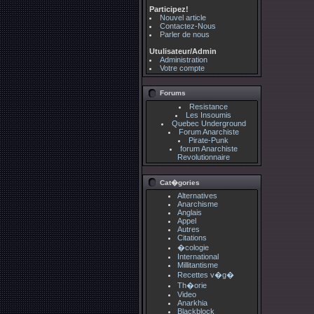
Participez!
Nouvel article
Contactez-Nous
Parler de nous
Utulisateur/Admin
Administration
Votre compte
Forums
Resistance
Les Insoumis
Quebec Underground
Forum Anarchiste
Pirate-Punk
forum Anarchiste
Revolutionnaire
Cat�gories
Alternatives
Anarchisme
Anglais
Appel
Autres
Citations
�cologie
International
Millitantisme
Recettes v�g�
Th�orie
Video
Anarkhia
Blackblock