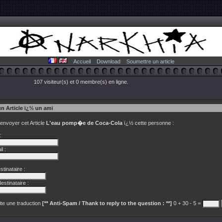
Accueil
Download
Soumettre un article
107 visiteur(s) et 0 membre(s) en ligne.
un Article ï¿½ un ami
 envoyer cet Article
L'eau pomp�e de Coca-Cola
ï¿½ cette personne :
:
l :
tinataire :
estinataire :
te une traduction
[** Anti-Spam / Thank to reply to the question : **]
0 + 30 - 5 =