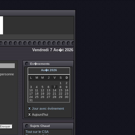
Vendredi 7 Ao�t 2026
Ev�nements
Ao�t 2026
 personne
L
M
M
J
V
S
D
1
2
3
4
5
6
7
8
9
10
11
12
13
14
15
16
17
18
19
20
21
22
23
24
25
26
27
28
29
30
31
X
Jour avec évènement
X
Aujourd'hui
Sujets Chaud
Tout sur le CSA