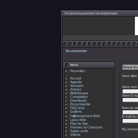
Un journal purement révolutionnaire
Se connecter
Menu
Envoi d'
Nouvelles
Vous allez
Accueil
:
Agenda
Annuaire
Votre nom 
Articles
Bibliotheque
Votre E-mai
Compilation
Downloads
Encyclopedie
FAQ Anar
Nom du des
Gallerie
H�bergement Web
E-mail du d
Liens Web
Plan du Site
Poemes et Chansons
Nï¿½cessi
Sujets actifs
Videos