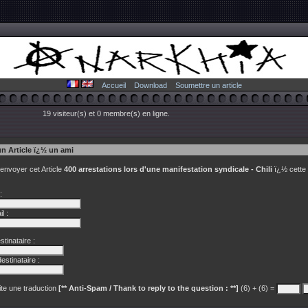
Accueil
Download
Soumettre un article
19 visiteur(s) et 0 membre(s) en ligne.
un Article ï¿½ un ami
 envoyer cet Article
400 arrestations lors d'une manifestation syndicale - Chili
ï¿½ cette
:
l :
tinataire :
estinataire :
te une traduction
[** Anti-Spam / Thank to reply to the question : **]
(6) + (6) =