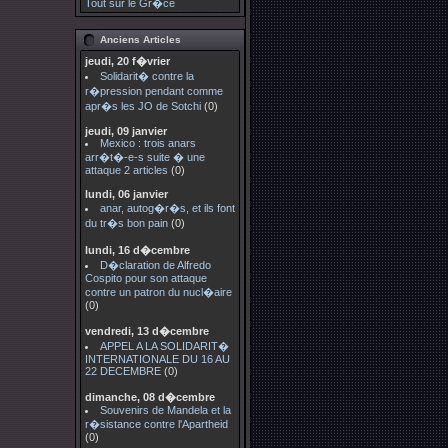
Tout sur le Gr�ce
Anciens Articles
jeudi, 20 f�vrier
Solidarit� contre la
r�pression pendant comme
apr�s les JO de Sotchi
(0)
jeudi, 09 janvier
Mexico : trois anars
arr�t�-e-s suite � une
attaque 2 articles
(0)
lundi, 06 janvier
anar, autog�r�s, et ils font
du tr�s bon pain
(0)
lundi, 16 d�cembre
D�claration de Alfredo
Cospito pour son attaque
contre un patron du nucl�aire
(0)
vendredi, 13 d�cembre
APPEL A LA SOLIDARIT�
INTERNATIONALE DU 16 AU
22 DECEMBRE
(0)
dimanche, 08 d�cembre
Souvenirs de Mandela et la
r�sistance contre l'Apartheid
(0)