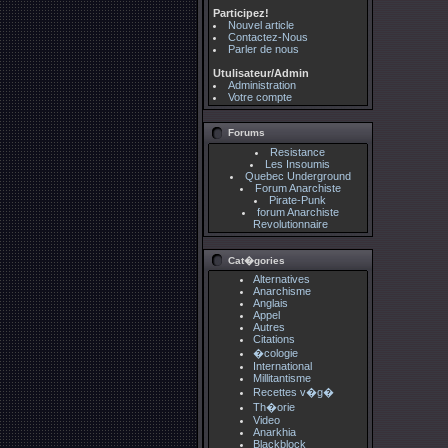
Participez!
Nouvel article
Contactez-Nous
Parler de nous
Utulisateur/Admin
Administration
Votre compte
Forums
Resistance
Les Insoumis
Quebec Underground
Forum Anarchiste
Pirate-Punk
forum Anarchiste
Revolutionnaire
Cat�gories
Alternatives
Anarchisme
Anglais
Appel
Autres
Citations
�cologie
International
Millitantisme
Recettes v�g�
Th�orie
Video
Anarkhia
Blackblock