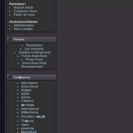
Participez!
Nouvel article
Contactez-Nous
Parler de nous
Utulisateur/Admin
Administration
Votre compte
Forums
Resistance
Les Insoumis
Quebec Underground
Forum Anarchiste
Pirate-Punk
forum Anarchiste
Revolutionnaire
Cat�gories
Alternatives
Anarchisme
Anglais
Appel
Autres
Citations
�cologie
International
Millitantisme
Recettes v�g�
Th�orie
Video
Anarkhia
Blackblock