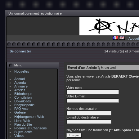
Un journal purement révolutionnaire
Accuei
Se connecter
14 visiteur(s) et 0 mem
Menu
Envoi d'un Article ï¿½ un ami
Nouvelles
Vous allez envoyer cet Article
BEKAERT (Xavier)
Accueil
personne :
Agenda
Annuaire
Votre nom :
Articles
Bibliotheque
Votre E-mail :
Compilation
Downloads
Encyclopedie
FAQ Anar
Nom du destinataire :
Gallerie
H�bergement Web
E-mail du destinataire :
Liens Web
Plan du Site
Poemes et Chansons
Nï¿½cessite une traduction
[** Anti-Spam / Tha
Sujets actifs
Videos