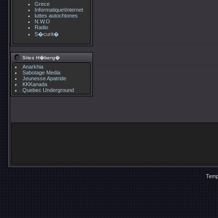
Grece
Informatique\Internet
luttes autochtones
N.W.O
Radio
S�curit�
Sites H�berg�
Anarkhia
Sabotage Media
Jeunesse Apatride
KKKanada
Quebec Underground
Temp