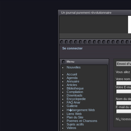
Un journal purement révolutionnaire
Se connecter
Menu
Envoi d'
Nouvelles
Vous allez
Accueil
Agenda
Votre nom 
Annuaire
Articles
Votre E-mai
Bibliotheque
Compilation
Downloads
Encyclopedie
Nom du des
FAQ Anar
Gallerie
E-mail du d
H�bergement Web
Liens Web
Plan du Site
Nï¿½cessi
Poemes et Chansons
Sujets actifs
Videos