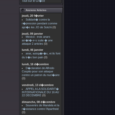
Tout sur le Gr�ce
Anciens Articles
jeudi, 20 f�vrier
Solidarit� contre la
r�pression pendant comme
apr�s les JO de Sotchi
(0)
jeudi, 09 janvier
Mexico : trois anars
arr�t�-e-s suite � une
attaque 2 articles
(0)
lundi, 06 janvier
anar, autog�r�s, et ils font
du tr�s bon pain
(0)
lundi, 16 d�cembre
D�claration de Alfredo
Cospito pour son attaque
contre un patron du nucl�aire
(0)
vendredi, 13 d�cembre
APPEL A LA SOLIDARIT�
INTERNATIONALE DU 16 AU
22 DECEMBRE
(0)
dimanche, 08 d�cembre
Souvenirs de Mandela et la
r�sistance contre l'Apartheid
(0)