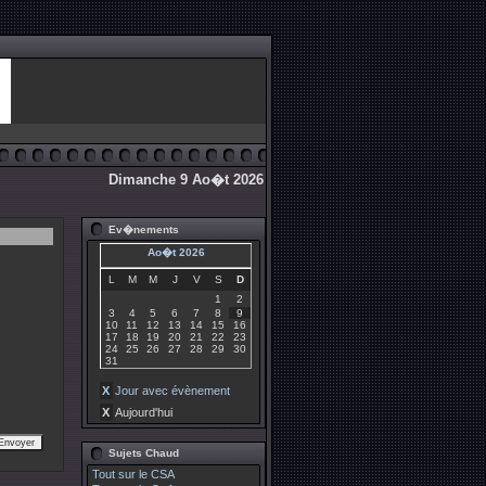
Dimanche 9 Ao�t 2026
Ev�nements
Ao�t 2026
L
M
M
J
V
S
D
1
2
3
4
5
6
7
8
9
10
11
12
13
14
15
16
17
18
19
20
21
22
23
24
25
26
27
28
29
30
31
X
Jour avec évènement
X
Aujourd'hui
Sujets Chaud
Tout sur le CSA