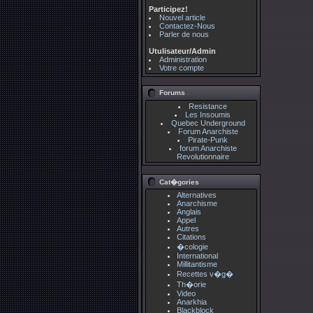
Participez!
Nouvel article
Contactez-Nous
Parler de nous
Utulisateur/Admin
Administration
Votre compte
Forums
Resistance
Les Insoumis
Quebec Underground
Forum Anarchiste
Pirate-Punk
forum Anarchiste
Revolutionnaire
Cat�gories
Alternatives
Anarchisme
Anglais
Appel
Autres
Citations
�cologie
International
Millitantisme
Recettes v�g�
Th�orie
Video
Anarkhia
Blackblock