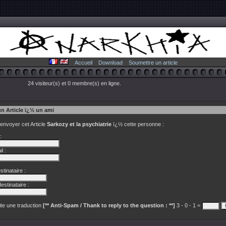
Accueil
Download
Soumettre un article
24 visiteur(s) et 0 membre(s) en ligne.
un Article ï¿½ un ami
 envoyer cet Article
Sarkozy et la psychiatrie
ï¿½ cette personne :
:
l :
tinataire :
estinataire :
te une traduction
[** Anti-Spam / Thank to reply to the question : **]
3 - 0 - 1 =