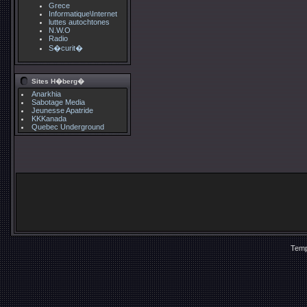
Grece
Informatique\Internet
luttes autochtones
N.W.O
Radio
S�curit�
Sites H�berg�
Anarkhia
Sabotage Media
Jeunesse Apatride
KKKanada
Quebec Underground
Temp