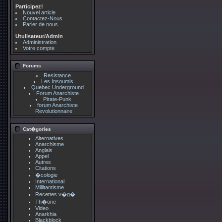
Participez!
Nouvel article
Contactez-Nous
Parler de nous
Utulisateur/Admin
Administration
Votre compte
Forums
Resistance
Les Insoumis
Quebec Underground
Forum Anarchiste
Pirate-Punk
forum Anarchiste
Revolutionnaire
Cat�gories
Alternatives
Anarchisme
Anglais
Appel
Autres
Citations
�cologie
International
Millitantisme
Recettes v�g�
Th�orie
Video
Anarkhia
Blackblock