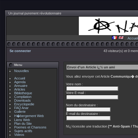
Un journal purement révolutionnaire
Accuei
Se connecter
43 visiteur(s) et 0 mem
Menu
Envoi d'un Article ï¿½ un ami
Nouvelles
Vous allez envoyer cet Article
Communiqu� du
Accueil
Agenda
Votre nom :
Annuaire
Articles
Votre E-mail :
Bibliotheque
Compilation
Downloads
Encyclopedie
Nom du destinataire :
FAQ Anar
Gallerie
E-mail du destinataire :
H�bergement Web
Liens Web
Plan du Site
Nï¿½cessite une traduction
[** Anti-Spam / Tha
Poemes et Chansons
Sujets actifs
Videos