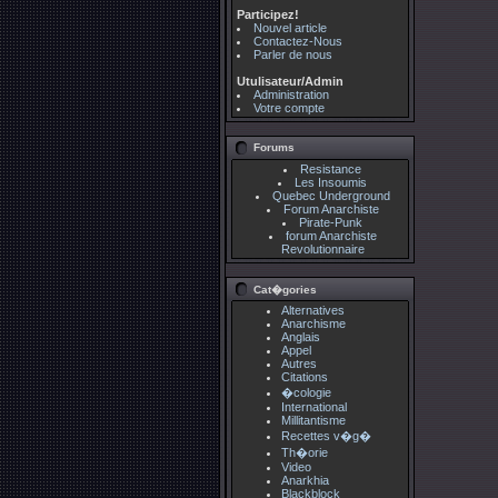
Participez!
Nouvel article
Contactez-Nous
Parler de nous
Utulisateur/Admin
Administration
Votre compte
Forums
Resistance
Les Insoumis
Quebec Underground
Forum Anarchiste
Pirate-Punk
forum Anarchiste
Revolutionnaire
Cat�gories
Alternatives
Anarchisme
Anglais
Appel
Autres
Citations
�cologie
International
Millitantisme
Recettes v�g�
Th�orie
Video
Anarkhia
Blackblock