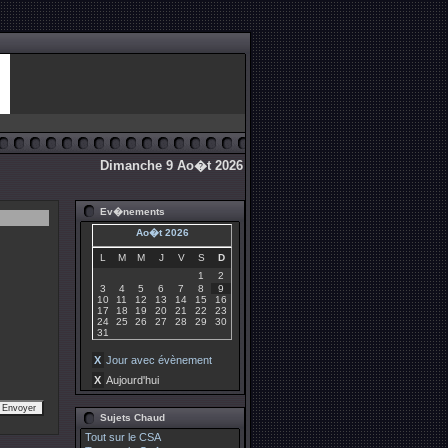
Dimanche 9 Ao�t 2026
Ev�nements
Ao�t 2026
L
M
M
J
V
S
D
1
2
3
4
5
6
7
8
9
10
11
12
13
14
15
16
17
18
19
20
21
22
23
24
25
26
27
28
29
30
31
X
Jour avec évènement
X
Aujourd'hui
Sujets Chaud
Tout sur le CSA