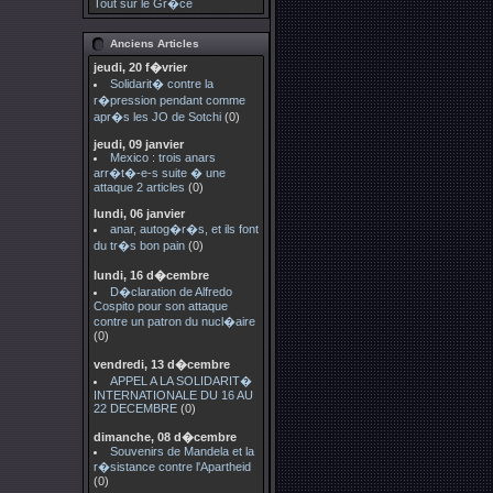
Tout sur le Gr�ce
Anciens Articles
jeudi, 20 f�vrier
Solidarit� contre la
r�pression pendant comme
apr�s les JO de Sotchi
(0)
jeudi, 09 janvier
Mexico : trois anars
arr�t�-e-s suite � une
attaque 2 articles
(0)
lundi, 06 janvier
anar, autog�r�s, et ils font
du tr�s bon pain
(0)
lundi, 16 d�cembre
D�claration de Alfredo
Cospito pour son attaque
contre un patron du nucl�aire
(0)
vendredi, 13 d�cembre
APPEL A LA SOLIDARIT�
INTERNATIONALE DU 16 AU
22 DECEMBRE
(0)
dimanche, 08 d�cembre
Souvenirs de Mandela et la
r�sistance contre l'Apartheid
(0)