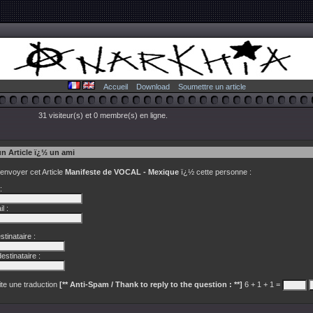
Accueil
Download
Soumettre un article
31 visiteur(s) et 0 membre(s) en ligne.
un Article ï¿½ un ami
 envoyer cet Article
Manifeste de VOCAL - Mexique
ï¿½ cette personne :
:
l :
tinataire :
estinataire :
te une traduction
[** Anti-Spam / Thank to reply to the question : **]
6 + 1 + 1 =