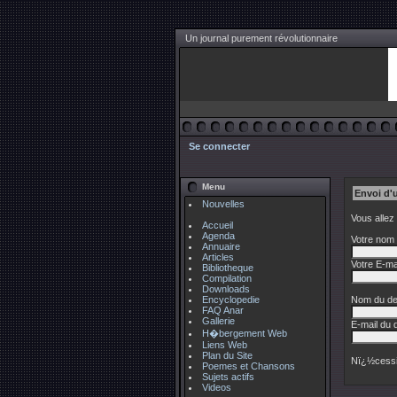
Un journal purement révolutionnaire
Se connecter
Menu
Envoi d'
Nouvelles
Vous allez
Accueil
Agenda
Votre nom 
Annuaire
Articles
Votre E-mai
Bibliotheque
Compilation
Downloads
Encyclopedie
Nom du des
FAQ Anar
Gallerie
E-mail du d
H�bergement Web
Liens Web
Plan du Site
Nï¿½cessi
Poemes et Chansons
Sujets actifs
Videos