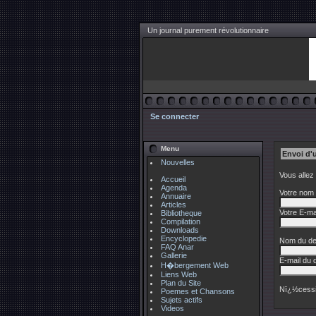
Un journal purement révolutionnaire
Se connecter
Menu
Envoi d'
Nouvelles
Vous allez
Accueil
Agenda
Votre nom 
Annuaire
Articles
Votre E-mai
Bibliotheque
Compilation
Downloads
Encyclopedie
Nom du des
FAQ Anar
Gallerie
E-mail du d
H�bergement Web
Liens Web
Plan du Site
Nï¿½cessi
Poemes et Chansons
Sujets actifs
Videos