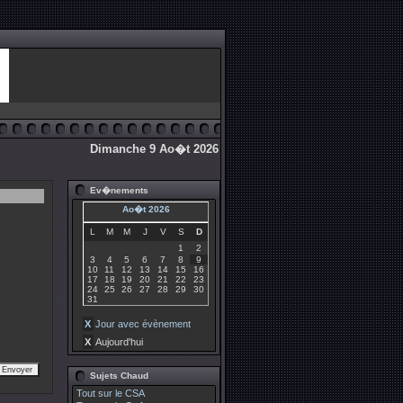
Dimanche 9 Ao�t 2026
Ev�nements
Ao�t 2026
L
M
M
J
V
S
D
1
2
3
4
5
6
7
8
9
10
11
12
13
14
15
16
17
18
19
20
21
22
23
24
25
26
27
28
29
30
31
X
Jour avec évènement
X
Aujourd'hui
Sujets Chaud
Tout sur le CSA