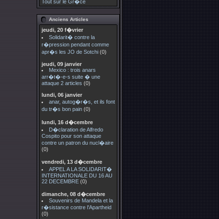
Tout sur le Gr�ce
Anciens Articles
jeudi, 20 f�vrier
Solidarit� contre la
r�pression pendant comme
apr�s les JO de Sotchi
(0)
jeudi, 09 janvier
Mexico : trois anars
arr�t�-e-s suite � une
attaque 2 articles
(0)
lundi, 06 janvier
anar, autog�r�s, et ils font
du tr�s bon pain
(0)
lundi, 16 d�cembre
D�claration de Alfredo
Cospito pour son attaque
contre un patron du nucl�aire
(0)
vendredi, 13 d�cembre
APPEL A LA SOLIDARIT�
INTERNATIONALE DU 16 AU
22 DECEMBRE
(0)
dimanche, 08 d�cembre
Souvenirs de Mandela et la
r�sistance contre l'Apartheid
(0)