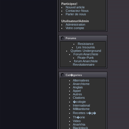
Participez!
Nouvel article
Contactez-Nous
Parler de nous
Utulisateur/Admin
Administration
Votre compte
Forums
Resistance
Les Insoumis
Quebec Underground
Forum Anarchiste
Pirate-Punk
forum Anarchiste
Revolutionnaire
Cat�gories
Alternatives
Anarchisme
Anglais
Appel
Autres
Citations
�cologie
International
Millitantisme
Recettes v�g�
Th�orie
Video
Anarkhia
Blackblock