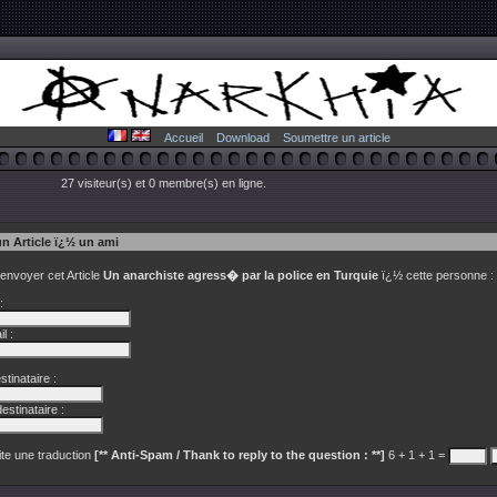
Accueil
Download
Soumettre un article
27 visiteur(s) et 0 membre(s) en ligne.
un Article ï¿½ un ami
 envoyer cet Article
Un anarchiste agress� par la police en Turquie
ï¿½ cette personne :
:
l :
tinataire :
estinataire :
te une traduction
[** Anti-Spam / Thank to reply to the question : **]
6 + 1 + 1 =