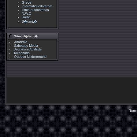
Grece
Informatique\Internet
luttes autochtones
N.W.O
Radio
S�curit�
Sites H�berg�
Anarkhia
Sabotage Media
Jeunesse Apatride
KKKanada
Quebec Underground
Temp