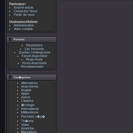
Participez!
Nouvel article
Contactez-Nous
Parler de nous
Utulisateur/Admin
Administration
Votre compte
Forums
Resistance
Les Insoumis
Quebec Underground
Forum Anarchiste
Pirate-Punk
forum Anarchiste
Revolutionnaire
Cat�gories
Alternatives
Anarchisme
Anglais
Appel
Autres
Citations
�cologie
International
Millitantisme
Recettes v�g�
Th�orie
Video
Anarkhia
Blackblock