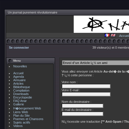
Un journal purement révolutionnaire
Accuei
Se connecter
39 visiteur(s) et 0 membre
Menu
Envoi d'un Article ï¿½ un ami
Nouvelles
Vous allez envoyer cet Article
Au-del� de la r�
Accueil
?
ï¿½ cette personne :
Agenda
Annuaire
Votre nom :
Articles
Bibliotheque
Votre E-mail :
Compilation
Downloads
Encyclopedie
FAQ Anar
Nom du destinataire :
Gallerie
H�bergement Web
E-mail du destinataire :
Liens Web
Plan du Site
Poemes et Chansons
Nï¿½cessite une traduction
[** Anti-Spam / Tha
Sujets actifs
Videos