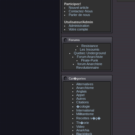
Participez!
Nouvel article
Contactez-Nous
Parler de nous
Utulisateur/Admin
Administration
Votre compte
Forums
Resistance
Les Insoumis
Quebec Underground
Forum Anarchiste
Pirate-Punk
forum Anarchiste
Revolutionnaire
Cat�gories
Alternatives
Anarchisme
Anglais
Appel
Autres
Citations
�cologie
International
Millitantisme
Recettes v�g�
Th�orie
Video
Anarkhia
Blackblock