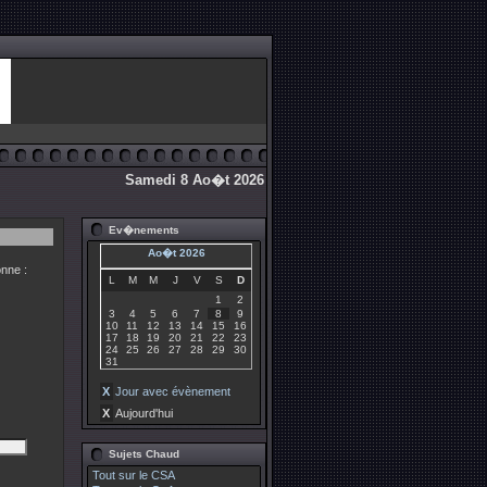
Samedi 8 Ao�t 2026
Ev�nements
Ao�t 2026
nne :
L
M
M
J
V
S
D
1
2
3
4
5
6
7
8
9
10
11
12
13
14
15
16
17
18
19
20
21
22
23
24
25
26
27
28
29
30
31
X
Jour avec évènement
X
Aujourd'hui
Sujets Chaud
Tout sur le CSA