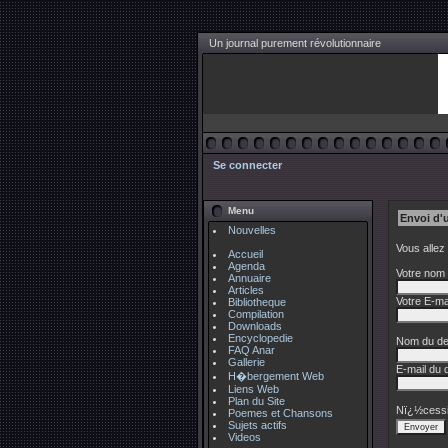
Un journal purement révolutionnaire
Se connecter
Menu
Envoi d'
Nouvelles
Vous allez
Accueil
Agenda
Votre nom 
Annuaire
Articles
Votre E-mai
Bibliotheque
Compilation
Downloads
Encyclopedie
Nom du des
FAQ Anar
Gallerie
E-mail du d
H�bergement Web
Liens Web
Plan du Site
Nï¿½cessi
Poemes et Chansons
Sujets actifs
Videos