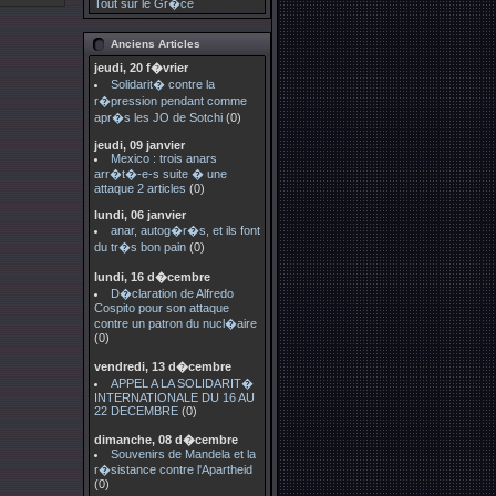
Tout sur le Gr�ce
Anciens Articles
jeudi, 20 f�vrier
Solidarit� contre la
r�pression pendant comme
apr�s les JO de Sotchi
(0)
jeudi, 09 janvier
Mexico : trois anars
arr�t�-e-s suite � une
attaque 2 articles
(0)
lundi, 06 janvier
anar, autog�r�s, et ils font
du tr�s bon pain
(0)
lundi, 16 d�cembre
D�claration de Alfredo
Cospito pour son attaque
contre un patron du nucl�aire
(0)
vendredi, 13 d�cembre
APPEL A LA SOLIDARIT�
INTERNATIONALE DU 16 AU
22 DECEMBRE
(0)
dimanche, 08 d�cembre
Souvenirs de Mandela et la
r�sistance contre l'Apartheid
(0)