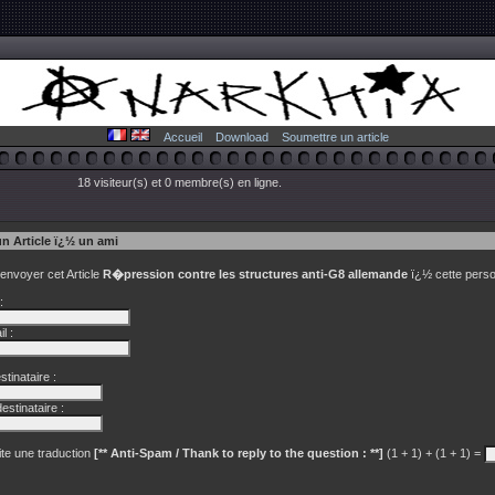
Accueil
Download
Soumettre un article
18 visiteur(s) et 0 membre(s) en ligne.
un Article ï¿½ un ami
 envoyer cet Article
R�pression contre les structures anti-G8 allemande
ï¿½ cette perso
:
l :
tinataire :
estinataire :
te une traduction
[** Anti-Spam / Thank to reply to the question : **]
(1 + 1) + (1 + 1) =