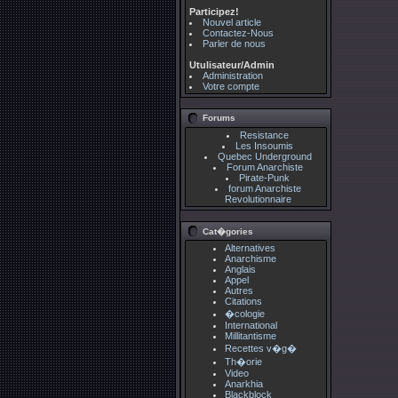
Participez!
Nouvel article
Contactez-Nous
Parler de nous
Utulisateur/Admin
Administration
Votre compte
Forums
Resistance
Les Insoumis
Quebec Underground
Forum Anarchiste
Pirate-Punk
forum Anarchiste
Revolutionnaire
Cat�gories
Alternatives
Anarchisme
Anglais
Appel
Autres
Citations
�cologie
International
Millitantisme
Recettes v�g�
Th�orie
Video
Anarkhia
Blackblock