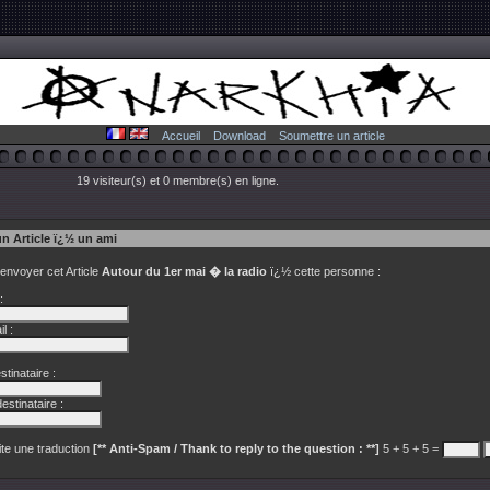
Accueil
Download
Soumettre un article
19 visiteur(s) et 0 membre(s) en ligne.
un Article ï¿½ un ami
 envoyer cet Article
Autour du 1er mai � la radio
ï¿½ cette personne :
:
l :
tinataire :
estinataire :
te une traduction
[** Anti-Spam / Thank to reply to the question : **]
5 + 5 + 5 =