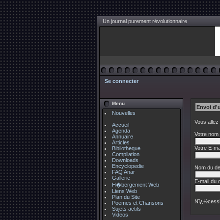
Un journal purement révolutionnaire
Se connecter
Menu
Envoi d'
Nouvelles
Vous allez
Accueil
Agenda
Votre nom 
Annuaire
Articles
Votre E-mai
Bibliotheque
Compilation
Downloads
Encyclopedie
Nom du des
FAQ Anar
Gallerie
E-mail du d
H�bergement Web
Liens Web
Plan du Site
Nï¿½cessi
Poemes et Chansons
Sujets actifs
Videos