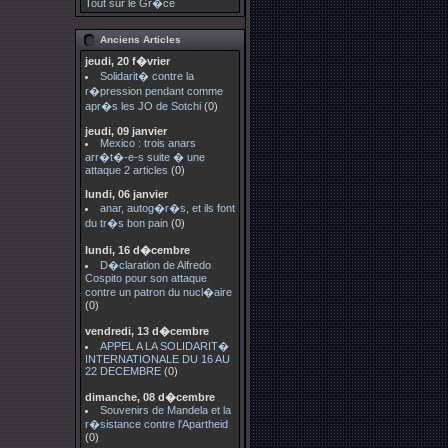
Tout sur le Gr�ce
Anciens Articles
jeudi, 20 f�vrier
Solidarit� contre la
r�pression pendant comme
apr�s les JO de Sotchi
(0)
jeudi, 09 janvier
Mexico : trois anars
arr�t�-e-s suite � une
attaque 2 articles
(0)
lundi, 06 janvier
anar, autog�r�s, et ils font
du tr�s bon pain
(0)
lundi, 16 d�cembre
D�claration de Alfredo
Cospito pour son attaque
contre un patron du nucl�aire
(0)
vendredi, 13 d�cembre
APPEL A LA SOLIDARIT�
INTERNATIONALE DU 16 AU
22 DECEMBRE
(0)
dimanche, 08 d�cembre
Souvenirs de Mandela et la
r�sistance contre l'Apartheid
(0)