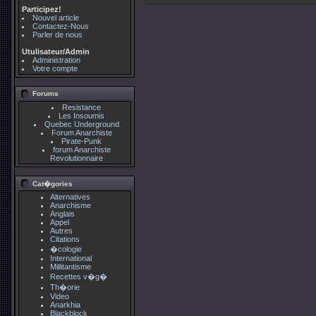
Participez!
Nouvel article
Contactez-Nous
Parler de nous
Utulisateur/Admin
Administration
Votre compte
Forums
Resistance
Les Insoumis
Quebec Underground
Forum Anarchiste
Pirate-Punk
forum Anarchiste
Revolutionnaire
Cat�gories
Alternatives
Anarchisme
Anglais
Appel
Autres
Citations
�cologie
International
Millitantisme
Recettes v�g�
Th�orie
Video
Anarkhia
Blackblock