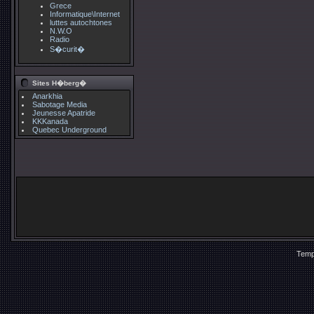
Grece
Informatique\Internet
luttes autochtones
N.W.O
Radio
S�curit�
Sites H�berg�
Anarkhia
Sabotage Media
Jeunesse Apatride
KKKanada
Quebec Underground
Temp