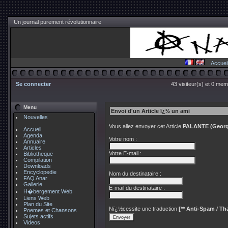
Un journal purement révolutionnaire
Accuei
Se connecter
43 visiteur(s) et 0 mem
Menu
Envoi d'un Article ï¿½ un ami
Nouvelles
Vous allez envoyer cet Article
PALANTE (Georges
Accueil
Agenda
Votre nom :
Annuaire
Articles
Votre E-mail :
Bibliotheque
Compilation
Downloads
Encyclopedie
Nom du destinataire :
FAQ Anar
Gallerie
E-mail du destinataire :
H�bergement Web
Liens Web
Plan du Site
Nï¿½cessite une traduction
[** Anti-Spam / Tha
Poemes et Chansons
Sujets actifs
Videos