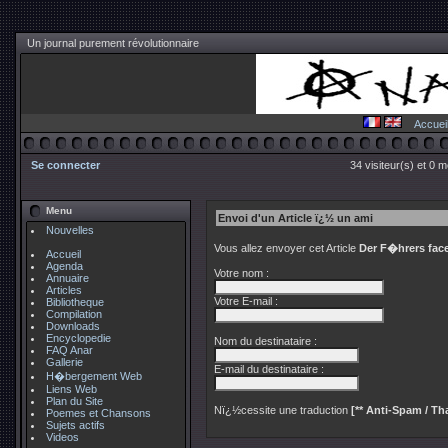
Un journal purement révolutionnaire
Accuei
Se connecter
34 visiteur(s) et 0 
Menu
Envoi d'un Article ï¿½ un ami
Nouvelles
Vous allez envoyer cet Article
Der F�hrers fac
Accueil
Agenda
Votre nom :
Annuaire
Articles
Votre E-mail :
Bibliotheque
Compilation
Downloads
Encyclopedie
Nom du destinataire :
FAQ Anar
Gallerie
E-mail du destinataire :
H�bergement Web
Liens Web
Plan du Site
Nï¿½cessite une traduction
[** Anti-Spam / Tha
Poemes et Chansons
Sujets actifs
Videos