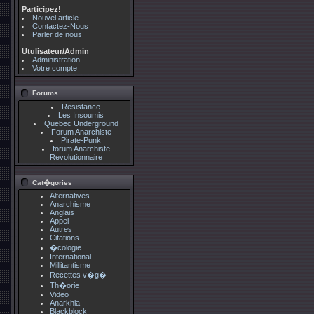
Participez!
Nouvel article
Contactez-Nous
Parler de nous
Utulisateur/Admin
Administration
Votre compte
Forums
Resistance
Les Insoumis
Quebec Underground
Forum Anarchiste
Pirate-Punk
forum Anarchiste
Revolutionnaire
Cat�gories
Alternatives
Anarchisme
Anglais
Appel
Autres
Citations
�cologie
International
Millitantisme
Recettes v�g�
Th�orie
Video
Anarkhia
Blackblock