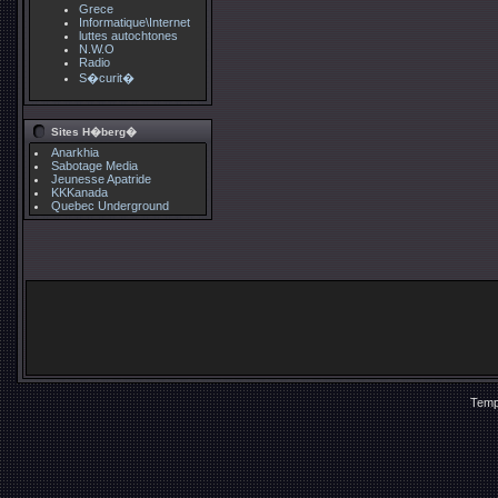
Grece
Informatique\Internet
luttes autochtones
N.W.O
Radio
S�curit�
Sites H�berg�
Anarkhia
Sabotage Media
Jeunesse Apatride
KKKanada
Quebec Underground
Temp