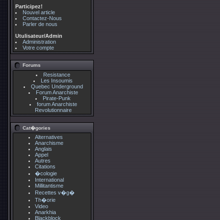
Participez!
Nouvel article
Contactez-Nous
Parler de nous
Utulisateur/Admin
Administration
Votre compte
Forums
Resistance
Les Insoumis
Quebec Underground
Forum Anarchiste
Pirate-Punk
forum Anarchiste
Revolutionnaire
Cat�gories
Alternatives
Anarchisme
Anglais
Appel
Autres
Citations
�cologie
International
Millitantisme
Recettes v�g�
Th�orie
Video
Anarkhia
Blackblock