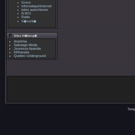
Grece
Informatique\Internet
luttes autochtones
N.W.O
Radio
S�curit�
Sites H�berg�
Anarkhia
Sabotage Media
Jeunesse Apatride
KKKanada
Quebec Underground
Temp