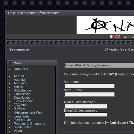
Un journal purement révolutionnaire
Accuei
Se connecter
24 visiteur(s) et 0 
Menu
Envoi d'un Article ï¿½ un ami
Nouvelles
Vous allez envoyer cet Article
DAY (Hem) - Era
Accueil
Agenda
Votre nom :
Annuaire
Articles
Votre E-mail :
Bibliotheque
Compilation
Downloads
Encyclopedie
Nom du destinataire :
FAQ Anar
Gallerie
E-mail du destinataire :
H�bergement Web
Liens Web
Plan du Site
Nï¿½cessite une traduction
[** Anti-Spam / Tha
Poemes et Chansons
Sujets actifs
Videos