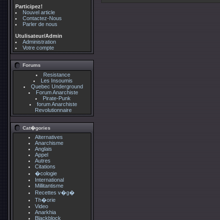
Participez!
Nouvel article
Contactez-Nous
Parler de nous
Utulisateur/Admin
Administration
Votre compte
Forums
Resistance
Les Insoumis
Quebec Underground
Forum Anarchiste
Pirate-Punk
forum Anarchiste
Revolutionnaire
Cat�gories
Alternatives
Anarchisme
Anglais
Appel
Autres
Citations
�cologie
International
Millitantisme
Recettes v�g�
Th�orie
Video
Anarkhia
Blackblock