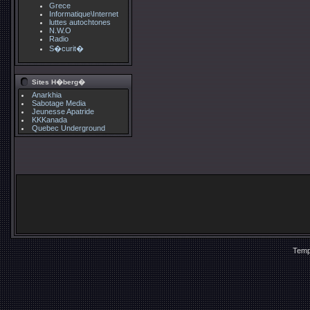
Grece
Informatique\Internet
luttes autochtones
N.W.O
Radio
S�curit�
Sites H�berg�
Anarkhia
Sabotage Media
Jeunesse Apatride
KKKanada
Quebec Underground
Temp