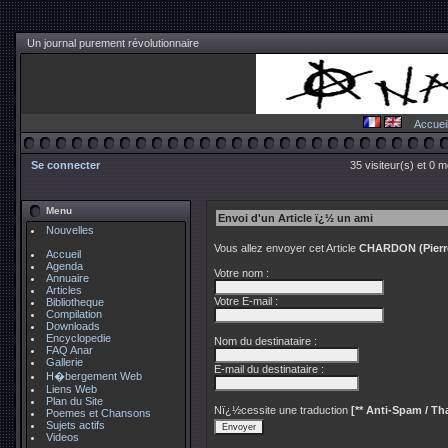
Un journal purement révolutionnaire
Accuei
Se connecter
35 visiteur(s) et 0 
Menu
Envoi d'un Article ï¿½ un ami
Nouvelles
Vous allez envoyer cet Article
CHARDON (Pierre)
Accueil
Agenda
Votre nom :
Annuaire
Articles
Votre E-mail :
Bibliotheque
Compilation
Downloads
Encyclopedie
Nom du destinataire :
FAQ Anar
Gallerie
E-mail du destinataire :
H�bergement Web
Liens Web
Plan du Site
Nï¿½cessite une traduction
[** Anti-Spam / Tha
Poemes et Chansons
Sujets actifs
Videos