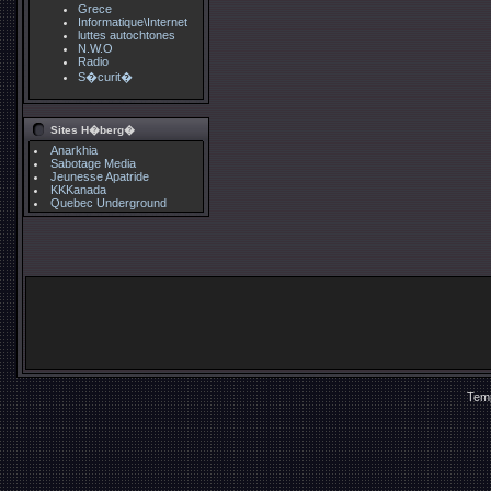
Grece
Informatique\Internet
luttes autochtones
N.W.O
Radio
S�curit�
Sites H�berg�
Anarkhia
Sabotage Media
Jeunesse Apatride
KKKanada
Quebec Underground
Temp