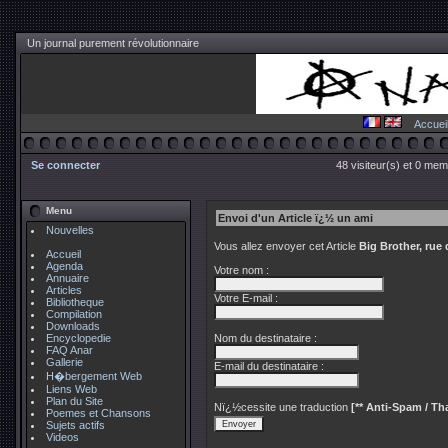
Un journal purement révolutionnaire
Accuei
Se connecter
48 visiteur(s) et 0 mem
Menu
Envoi d'un Article ï¿½ un ami
Nouvelles
Vous allez envoyer cet Article
Big Brother, rue
Accueil
Agenda
Votre nom :
Annuaire
Articles
Votre E-mail :
Bibliotheque
Compilation
Downloads
Encyclopedie
Nom du destinataire :
FAQ Anar
Gallerie
E-mail du destinataire :
H�bergement Web
Liens Web
Plan du Site
Nï¿½cessite une traduction
[** Anti-Spam / Tha
Poemes et Chansons
Sujets actifs
Videos