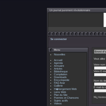
Un journal purement révolutionnaire
Se connecter
Menu
Envoi d'
Nouvelles
Vous allez
Accueil
Agenda
Votre nom 
Annuaire
Articles
Votre E-mai
Bibliotheque
Compilation
Downloads
Encyclopedie
Nom du des
FAQ Anar
Gallerie
E-mail du d
H�bergement Web
Liens Web
Plan du Site
Nï¿½cessi
Poemes et Chansons
Sujets actifs
Videos