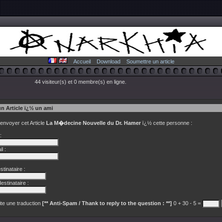
Accueil
Download
Soumettre un article
44 visiteur(s) et 0 membre(s) en ligne.
un Article ï¿½ un ami
 envoyer cet Article
La M�decine Nouvelle du Dr. Hamer
ï¿½ cette personne :
:
l :
tinataire :
estinataire :
te une traduction
[** Anti-Spam / Thank to reply to the question : **]
0 + 30 - 5 =