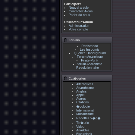
Participez!
Nouvel article
Contactez-Nous
Parler de nous
Utulisateur/Admin
Administration
Votre compte
Forums
Resistance
Les Insoumis
Quebec Underground
Forum Anarchiste
Pirate-Punk
forum Anarchiste
Revolutionnaire
Cat�gories
Alternatives
Anarchisme
Anglais
Appel
Autres
Citations
�cologie
International
Millitantisme
Recettes v�g�
Th�orie
Video
Anarkhia
Blackblock