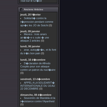
Tout sur le Gr�ce
Anciens Articles
jeudi, 20 f�vrier
Solidarit� contre la
r�pression pendant comme
apr�s les JO de Sotchi
(0)
jeudi, 09 janvier
Mexico : trois anars
arr�t�-e-s suite � une
attaque 2 articles
(0)
lundi, 06 janvier
anar, autog�r�s, et ils font
du tr�s bon pain
(0)
lundi, 16 d�cembre
D�claration de Alfredo
Cospito pour son attaque
contre un patron du nucl�aire
(0)
vendredi, 13 d�cembre
APPEL A LA SOLIDARIT�
INTERNATIONALE DU 16 AU
22 DECEMBRE
(0)
dimanche, 08 d�cembre
Souvenirs de Mandela et la
r�sistance contre l'Apartheid
(0)