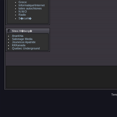
Grece
Informatique\Internet
luttes autochtones
N.W.O
Radio
S�curit�
Sites H�berg�
Anarkhia
Sabotage Media
Jeunesse Apatride
KKKanada
Quebec Underground
Temp