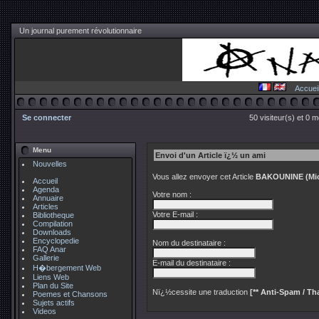
Un journal purement révolutionnaire
Accuei
Se connecter
50 visiteur(s) et 0 
Menu
Envoi d'un Article ï¿½ un ami
Nouvelles
Vous allez envoyer cet Article
BAKOUNINE (Miche
Accueil
Agenda
Votre nom :
Annuaire
Articles
Votre E-mail :
Bibliotheque
Compilation
Downloads
Encyclopedie
Nom du destinataire :
FAQ Anar
Gallerie
E-mail du destinataire :
H�bergement Web
Liens Web
Plan du Site
Nï¿½cessite une traduction
[** Anti-Spam / Tha
Poemes et Chansons
Sujets actifs
Videos