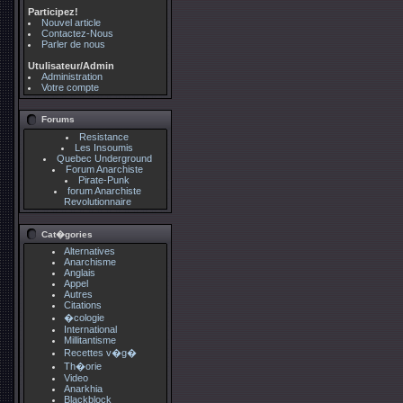
Participez!
Nouvel article
Contactez-Nous
Parler de nous
Utulisateur/Admin
Administration
Votre compte
Forums
Resistance
Les Insoumis
Quebec Underground
Forum Anarchiste
Pirate-Punk
forum Anarchiste
Revolutionnaire
Cat�gories
Alternatives
Anarchisme
Anglais
Appel
Autres
Citations
�cologie
International
Millitantisme
Recettes v�g�
Th�orie
Video
Anarkhia
Blackblock