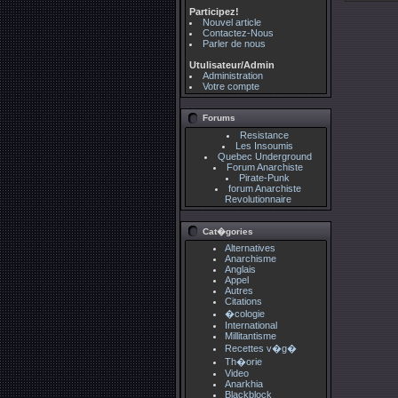
Participez!
Nouvel article
Contactez-Nous
Parler de nous
Utulisateur/Admin
Administration
Votre compte
Forums
Resistance
Les Insoumis
Quebec Underground
Forum Anarchiste
Pirate-Punk
forum Anarchiste
Revolutionnaire
Cat�gories
Alternatives
Anarchisme
Anglais
Appel
Autres
Citations
�cologie
International
Millitantisme
Recettes v�g�
Th�orie
Video
Anarkhia
Blackblock