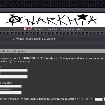
Accueil
Download
Soumettre un article
27 visiteur(s) et 0 membre(s) en ligne.
un Article ï¿½ un ami
 envoyer cet Article
S�BASTIANOFF (Fran�ois) - Ni magie ni violence, deux paris pou
lisation
ï¿½ cette personne :
:
l :
tinataire :
estinataire :
te une traduction
[** Anti-Spam / Thank to reply to the question : **]
5 + 0 + 2 =