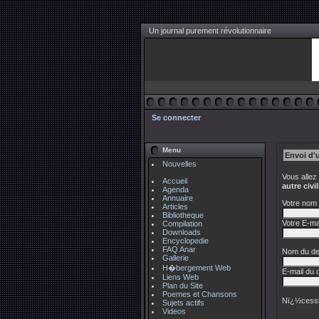
Un journal purement révolutionnaire
Se connecter
Menu
Envoi d'
Nouvelles
Vous allez
Accueil
autre civi
Agenda
Annuaire
Votre nom 
Articles
Bibliotheque
Votre E-mai
Compilation
Downloads
Encyclopedie
FAQ Anar
Nom du des
Gallerie
H�bergement Web
E-mail du d
Liens Web
Plan du Site
Poemes et Chansons
Nï¿½cessi
Sujets actifs
Videos