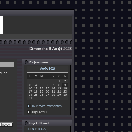
Dimanche 9 Ao�t 2026
Ev�nements
Ao�t 2026
r une
L
M
M
J
V
S
D
1
2
3
4
5
6
7
8
9
10
11
12
13
14
15
16
17
18
19
20
21
22
23
24
25
26
27
28
29
30
31
X
Jour avec évènement
X
Aujourd'hui
Sujets Chaud
Tout sur le CSA