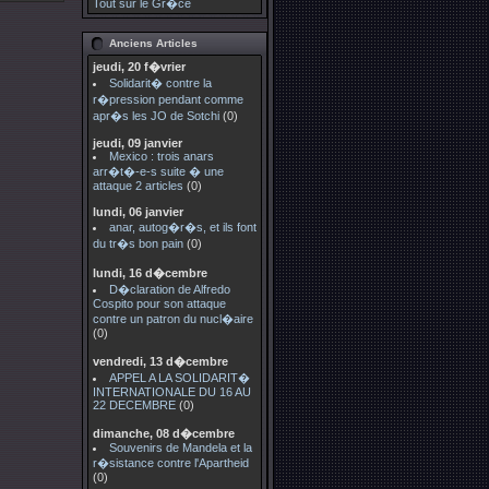
Tout sur le Gr�ce
Anciens Articles
jeudi, 20 f�vrier
Solidarit� contre la
r�pression pendant comme
apr�s les JO de Sotchi
(0)
jeudi, 09 janvier
Mexico : trois anars
arr�t�-e-s suite � une
attaque 2 articles
(0)
lundi, 06 janvier
anar, autog�r�s, et ils font
du tr�s bon pain
(0)
lundi, 16 d�cembre
D�claration de Alfredo
Cospito pour son attaque
contre un patron du nucl�aire
(0)
vendredi, 13 d�cembre
APPEL A LA SOLIDARIT�
INTERNATIONALE DU 16 AU
22 DECEMBRE
(0)
dimanche, 08 d�cembre
Souvenirs de Mandela et la
r�sistance contre l'Apartheid
(0)