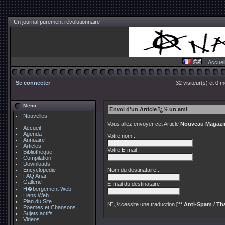
Un journal purement révolutionnaire
Accuei
Se connecter
32 visiteur(s) et 0 
Menu
Envoi d'un Article ï¿½ un ami
Nouvelles
Vous allez envoyer cet Article
Nouveau Magazin
Accueil
Agenda
Votre nom :
Annuaire
Articles
Votre E-mail :
Bibliotheque
Compilation
Downloads
Encyclopedie
Nom du destinataire :
FAQ Anar
Gallerie
E-mail du destinataire :
H�bergement Web
Liens Web
Plan du Site
Nï¿½cessite une traduction
[** Anti-Spam / Tha
Poemes et Chansons
Sujets actifs
Videos