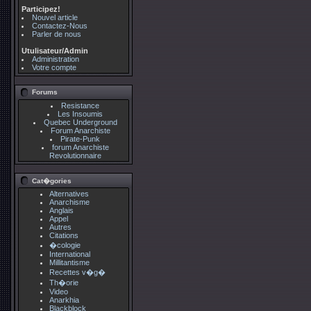
Participez!
Nouvel article
Contactez-Nous
Parler de nous
Utulisateur/Admin
Administration
Votre compte
Forums
Resistance
Les Insoumis
Quebec Underground
Forum Anarchiste
Pirate-Punk
forum Anarchiste
Revolutionnaire
Cat�gories
Alternatives
Anarchisme
Anglais
Appel
Autres
Citations
�cologie
International
Millitantisme
Recettes v�g�
Th�orie
Video
Anarkhia
Blackblock