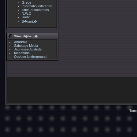
Grece
Informatique\Internet
luttes autochtones
N.W.O
Radio
S�curit�
Sites H�berg�
Anarkhia
Sabotage Media
Jeunesse Apatride
KKKanada
Quebec Underground
Temp