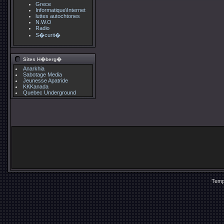
Grece
Informatique\Internet
luttes autochtones
N.W.O
Radio
S�curit�
Sites H�berg�
Anarkhia
Sabotage Media
Jeunesse Apatride
KKKanada
Quebec Underground
Temp