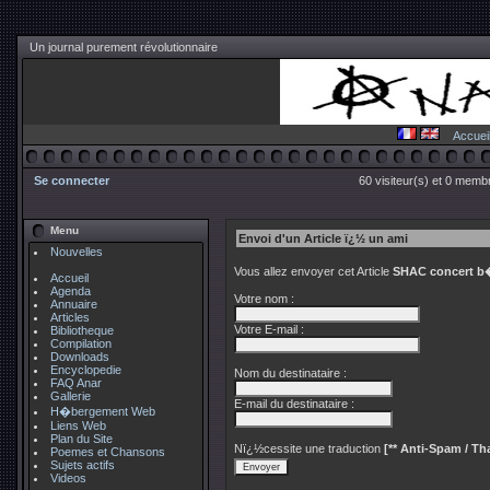
Un journal purement révolutionnaire
Accuei
Se connecter
60 visiteur(s) et 0 membr
Menu
Envoi d'un Article ï¿½ un ami
Nouvelles
Vous allez envoyer cet Article
SHAC concert b�
Accueil
Agenda
Votre nom :
Annuaire
Articles
Votre E-mail :
Bibliotheque
Compilation
Downloads
Encyclopedie
Nom du destinataire :
FAQ Anar
Gallerie
E-mail du destinataire :
H�bergement Web
Liens Web
Plan du Site
Nï¿½cessite une traduction
[** Anti-Spam / Tha
Poemes et Chansons
Sujets actifs
Videos