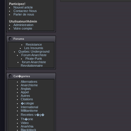
Participez!
Nouvel article
Contactez-Nous
Parler de nous
Utulisateur/Admin
Administration
Votre compte
Forums
Resistance
Les Insoumis
Quebec Underground
Forum Anarchiste
Pirate-Punk
forum Anarchiste
Revolutionnaire
Cat�gories
Alternatives
Anarchisme
Anglais
Appel
Autres
Citations
�cologie
International
Millitantisme
Recettes v�g�
Th�orie
Video
Anarkhia
Blackblock