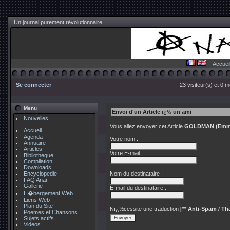
Un journal purement révolutionnaire
Accuei
Se connecter
23 visiteur(s) et 0 
Menu
Envoi d'un Article ï¿½ un ami
Nouvelles
Vous allez envoyer cet Article
GOLDMAN (Emma)
Accueil
Agenda
Votre nom :
Annuaire
Articles
Votre E-mail :
Bibliotheque
Compilation
Downloads
Encyclopedie
Nom du destinataire :
FAQ Anar
Gallerie
E-mail du destinataire :
H�bergement Web
Liens Web
Plan du Site
Nï¿½cessite une traduction
[** Anti-Spam / Tha
Poemes et Chansons
Sujets actifs
Videos