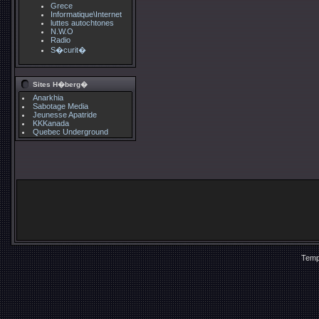
Grece
Informatique\Internet
luttes autochtones
N.W.O
Radio
S�curit�
Sites H�berg�
Anarkhia
Sabotage Media
Jeunesse Apatride
KKKanada
Quebec Underground
Temp