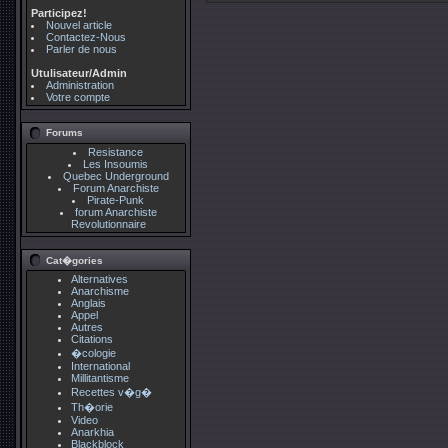
Participez!
Nouvel article
Contactez-Nous
Parler de nous
Utulisateur/Admin
Administration
Votre compte
Forums
Resistance
Les Insoumis
Quebec Underground
Forum Anarchiste
Pirate-Punk
forum Anarchiste
Revolutionnaire
Cat�gories
Alternatives
Anarchisme
Anglais
Appel
Autres
Citations
�cologie
International
Millitantisme
Recettes v�g�
Th�orie
Video
Anarkhia
Blackblock