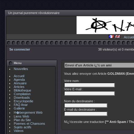
Un journal purement révolutionnaire
Accuei
Se connecter
38 visiteur(s) et 0 membr
Menu
Envoi d'un Article ï¿½ un ami
Nouvelles
Vous allez envoyer cet Article
GOLDMAN (Emma)
Accueil
Agenda
Votre nom :
Annuaire
Articles
Votre E-mail :
Bibliotheque
Compilation
Downloads
Encyclopedie
Nom du destinataire :
FAQ Anar
Gallerie
E-mail du destinataire :
H�bergement Web
Liens Web
Plan du Site
Nï¿½cessite une traduction
[** Anti-Spam / Tha
Poemes et Chansons
Sujets actifs
Videos