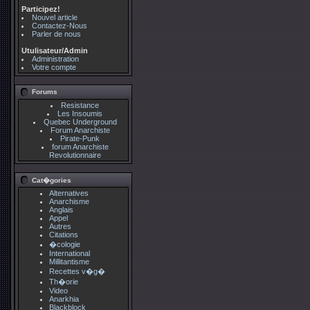
Participez!
Nouvel article
Contactez-Nous
Parler de nous
Utulisateur/Admin
Administration
Votre compte
Forums
Resistance
Les Insoumis
Quebec Underground
Forum Anarchiste
Pirate-Punk
forum Anarchiste
Revolutionnaire
Cat�gories
Alternatives
Anarchisme
Anglais
Appel
Autres
Citations
�cologie
International
Millitantisme
Recettes v�g�
Th�orie
Video
Anarkhia
Blackblock