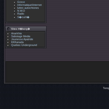
Grece
Informatique\Internet
luttes autochtones
N.W.O
Radio
S�curit�
Sites H�berg�
Anarkhia
Sabotage Media
Jeunesse Apatride
KKKanada
Quebec Underground
Temp