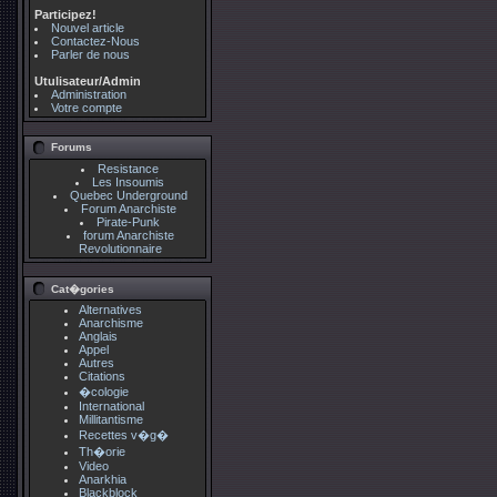
Participez!
Nouvel article
Contactez-Nous
Parler de nous
Utulisateur/Admin
Administration
Votre compte
Forums
Resistance
Les Insoumis
Quebec Underground
Forum Anarchiste
Pirate-Punk
forum Anarchiste
Revolutionnaire
Cat�gories
Alternatives
Anarchisme
Anglais
Appel
Autres
Citations
�cologie
International
Millitantisme
Recettes v�g�
Th�orie
Video
Anarkhia
Blackblock