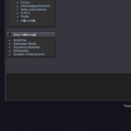
Grece
Informatique\Internet
luttes autochtones
N.W.O
Radio
S�curit�
Sites H�berg�
Anarkhia
Sabotage Media
Jeunesse Apatride
KKKanada
Quebec Underground
Temp