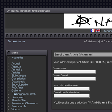
Un journal purement révolutionnaire
Accuei
Se connecter
46 visiteur(s) et 0 mem
Menu
Envoi d'un Article ï¿½ un ami
Nouvelles
Vous allez envoyer cet Article
BERTHIER (Pierre
Accueil
Agenda
Votre nom :
Annuaire
Articles
Votre E-mail :
Bibliotheque
Compilation
Downloads
Encyclopedie
Nom du destinataire :
FAQ Anar
Gallerie
E-mail du destinataire :
H�bergement Web
Liens Web
Plan du Site
Nï¿½cessite une traduction
[** Anti-Spam / Tha
Poemes et Chansons
Sujets actifs
Videos