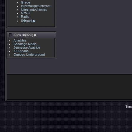
Grece
Informatique\Internet
luttes autochtones
N.W.O
Radio
S�curit�
Sites H�berg�
Anarkhia
Sabotage Media
Jeunesse Apatride
KKKanada
Quebec Underground
Temp