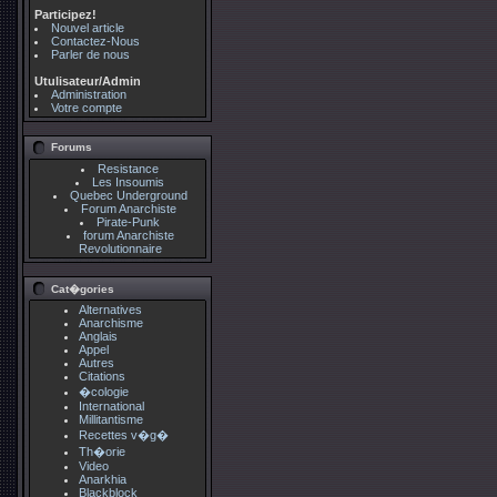
Participez!
Nouvel article
Contactez-Nous
Parler de nous
Utulisateur/Admin
Administration
Votre compte
Forums
Resistance
Les Insoumis
Quebec Underground
Forum Anarchiste
Pirate-Punk
forum Anarchiste
Revolutionnaire
Cat�gories
Alternatives
Anarchisme
Anglais
Appel
Autres
Citations
�cologie
International
Millitantisme
Recettes v�g�
Th�orie
Video
Anarkhia
Blackblock