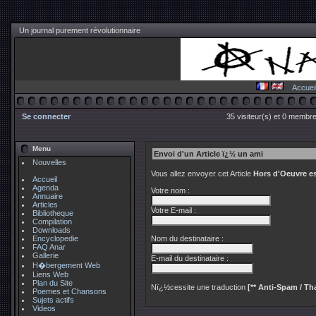
Un journal purement révolutionnaire
Accuei
Se connecter
35 visiteur(s) et 0 membre
Menu
Envoi d'un Article ï¿½ un ami
Nouvelles
Vous allez envoyer cet Article
Hors d'Oeuvre es
Accueil
Agenda
Votre nom :
Annuaire
Articles
Votre E-mail :
Bibliotheque
Compilation
Downloads
Encyclopedie
Nom du destinataire :
FAQ Anar
Gallerie
E-mail du destinataire :
H�bergement Web
Liens Web
Plan du Site
Nï¿½cessite une traduction
[** Anti-Spam / Tha
Poemes et Chansons
Sujets actifs
Videos