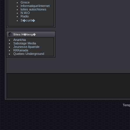
Grece
Informatique\Internet
luttes autochtones
N.W.O
Radio
S�curit�
Sites H�berg�
Anarkhia
Sabotage Media
Jeunesse Apatride
KKKanada
Quebec Underground
Temp