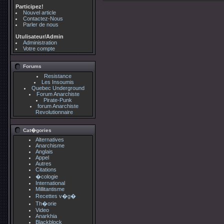
Participez!
Nouvel article
Contactez-Nous
Parler de nous
Utulisateur/Admin
Administration
Votre compte
Forums
Resistance
Les Insoumis
Quebec Underground
Forum Anarchiste
Pirate-Punk
forum Anarchiste
Revolutionnaire
Cat�gories
Alternatives
Anarchisme
Anglais
Appel
Autres
Citations
�cologie
International
Millitantisme
Recettes v�g�
Th�orie
Video
Anarkhia
Blackblock