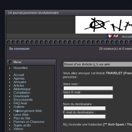
Un journal purement révolutionnaire
Accuei
Se connecter
29 visiteur(s) et 0 mem
Menu
Envoi d'un Article ï¿½ un ami
Nouvelles
Vous allez envoyer cet Article
TRAVELET (Fran�
Accueil
personne :
Agenda
Annuaire
Votre nom :
Articles
Bibliotheque
Votre E-mail :
Compilation
Downloads
Encyclopedie
FAQ Anar
Nom du destinataire :
Gallerie
H�bergement Web
E-mail du destinataire :
Liens Web
Plan du Site
Poemes et Chansons
Nï¿½cessite une traduction
[** Anti-Spam / Tha
Sujets actifs
Videos