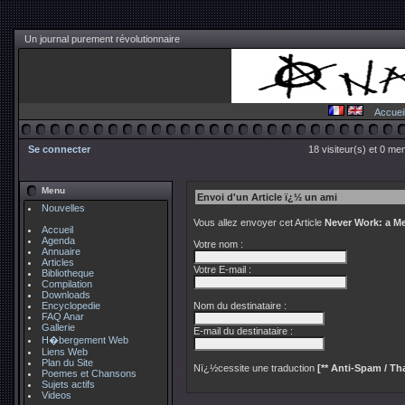
Un journal purement révolutionnaire
Accuei
Se connecter
18 visiteur(s) et 0 me
Menu
Envoi d'un Article ï¿½ un ami
Nouvelles
Vous allez envoyer cet Article
Never Work: a M
Accueil
Agenda
Votre nom :
Annuaire
Articles
Votre E-mail :
Bibliotheque
Compilation
Downloads
Encyclopedie
Nom du destinataire :
FAQ Anar
Gallerie
E-mail du destinataire :
H�bergement Web
Liens Web
Plan du Site
Nï¿½cessite une traduction
[** Anti-Spam / Tha
Poemes et Chansons
Sujets actifs
Videos