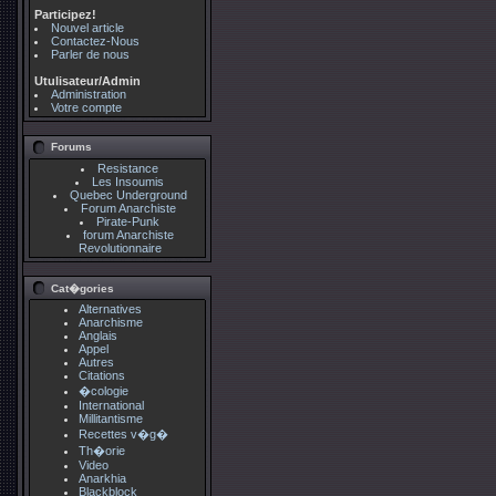
Participez!
Nouvel article
Contactez-Nous
Parler de nous
Utulisateur/Admin
Administration
Votre compte
Forums
Resistance
Les Insoumis
Quebec Underground
Forum Anarchiste
Pirate-Punk
forum Anarchiste
Revolutionnaire
Cat�gories
Alternatives
Anarchisme
Anglais
Appel
Autres
Citations
�cologie
International
Millitantisme
Recettes v�g�
Th�orie
Video
Anarkhia
Blackblock