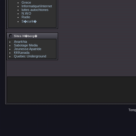
Grece
Informatique\Internet
luttes autochtones
N.W.O
Radio
S�curit�
Sites H�berg�
Anarkhia
Sabotage Media
Jeunesse Apatride
KKKanada
Quebec Underground
Temp