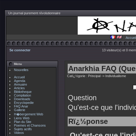
Un journal purement révolutionnaire
Accuei
Se connecter
13 visiteur(s) et 0 mem
Menu
Anarkhia FAQ (Ques
Nouvelles
Catï¿½gorie :
Principal
-> Individualisme
Accueil
Agenda
Annuaire
Articles
Bibliotheque
Compilation
Question
Downloads
Encyclopedie
Qu'est-ce que l'indiv
FAQ Anar
Gallerie
H�bergement Web
Liens Web
Rï¿½ponse
Plan du Site
Poemes et Chansons
Sujets actifs
Videos
Qu'est-ce que l'in