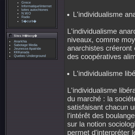
Grece
Informatique\Internet
luttes autochtones
L'individualisme an
N.W.O
Radio
S�curit�
L'individualisme anarc
Sites H�berg�
niveaux, comme moyen
Anarkhia
Sabotage Media
anarchistes créeront
Jeunesse Apatride
KKKanada
des coopératives alim
Quebec Underground
L'individualisme libé
L'individualisme libér
du marché : la socié
satisfaisant chacun u
l'intérêt des boulang
sur la notion sociolo
permet d'interpréter 