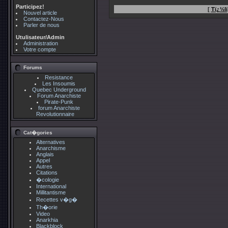
Participez!
[
Tï¿½lï
Nouvel article
Contactez-Nous
Parler de nous
Utulisateur/Admin
Administration
Votre compte
Forums
Resistance
Les Insoumis
Quebec Underground
Forum Anarchiste
Pirate-Punk
forum Anarchiste
Revolutionnaire
Cat�gories
Alternatives
Anarchisme
Anglais
Appel
Autres
Citations
�cologie
International
Millitantisme
Recettes v�g�
Th�orie
Video
Anarkhia
Blackblock