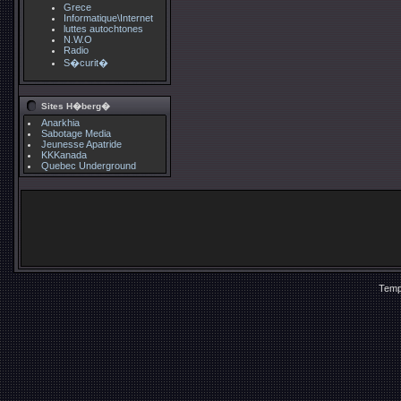
Grece
Informatique\Internet
luttes autochtones
N.W.O
Radio
S�curit�
Sites H�berg�
Anarkhia
Sabotage Media
Jeunesse Apatride
KKKanada
Quebec Underground
Temp