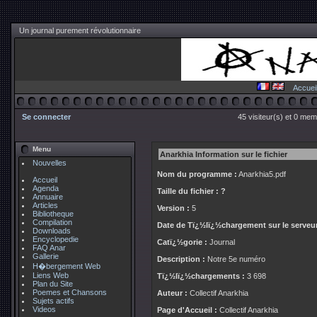
Un journal purement révolutionnaire
Accuei
Se connecter
45 visiteur(s) et 0 mem
Menu
Anarkhia Information sur le fichier
Nouvelles
Nom du programme :
Anarkhia5.pdf
Accueil
Agenda
Taille du fichier :
?
Annuaire
Articles
Version :
5
Bibliotheque
Compilation
Date de Tï¿½lï¿½chargement sur le serveur
Downloads
Encyclopedie
Catï¿½gorie :
Journal
FAQ Anar
Gallerie
Description :
Notre 5e numéro
H�bergement Web
Liens Web
Tï¿½lï¿½chargements :
3 698
Plan du Site
Poemes et Chansons
Auteur :
Collectif Anarkhia
Sujets actifs
Videos
Page d'Accueil :
Collectif Anarkhia