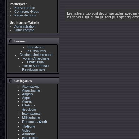
Participez!
Nouvel article
Contactez-Nous
Les fichiers .zip sont décompactables avec un 
Parler de nous
les fichiers .tgz ou tar.gz sont plus spécifiquem
Utulisateur/Admin
Administration
Votre compte
Forums
Resistance
Les Insoumis
Quebec Underground
Forum Anarchiste
Pirate-Punk
forum Anarchiste
Revolutionnaire
Cat�gories
Alternatives
Anarchisme
Anglais
Appel
Autres
Citations
�cologie
International
Millitantisme
Recettes v�g�
Th�orie
Video
Anarkhia
Blackblock