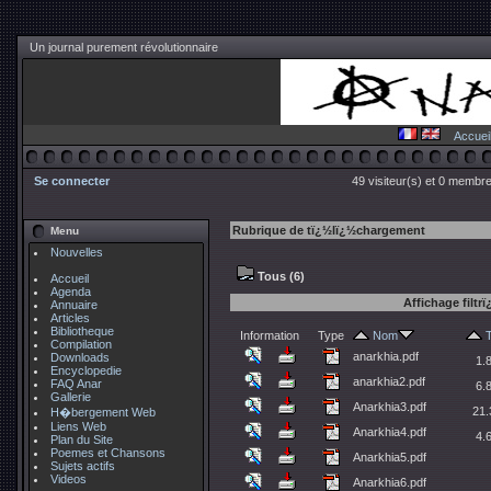
Un journal purement révolutionnaire
Accuei
Se connecter
49 visiteur(s) et 0 membre
Rubrique de tï¿½lï¿½chargement
Menu
Nouvelles
Tous (6)
Accueil
Agenda
Affichage filtr
Annuaire
Articles
Bibliotheque
Information
Type
Nom
T
Compilation
anarkhia.pdf
Downloads
1.
Encyclopedie
anarkhia2.pdf
FAQ Anar
6.
Gallerie
Anarkhia3.pdf
21.
H�bergement Web
Liens Web
Anarkhia4.pdf
4.
Plan du Site
Poemes et Chansons
Anarkhia5.pdf
Sujets actifs
Videos
Anarkhia6.pdf