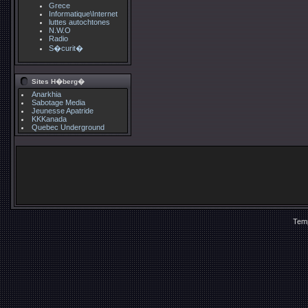
Grece
Informatique\Internet
luttes autochtones
N.W.O
Radio
S�curit�
Sites H�berg�
Anarkhia
Sabotage Media
Jeunesse Apatride
KKKanada
Quebec Underground
Temp